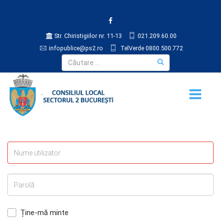
Str. Chiristigiilor nr. 11-13
021.209.60.00
infopublice@ps2.ro
TelVerde 0800.500.772
Ține-mă minte