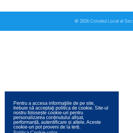
© 2026 Consiliul Local al Sec
Pentru a accesa informaţiile de pe site,
trebuie să acceptaţi politica de cookie. Site-ul
nostru folosește cookie-uri pentru
personalizarea conținutului afișat,
performanță, autentificare și altele. Aceste
cookie-uri pot proveni de la terți.
Politica Cookie-urilor