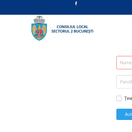
Țin
Aut