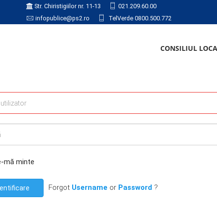
Str. Chiristigiilor nr. 11-13
021.209.60.00
infopublice@ps2.ro
TelVerde 0800.500.772
CONSILIUL LOC
e-mă minte
Forgot
Username
or
Password
?
entificare