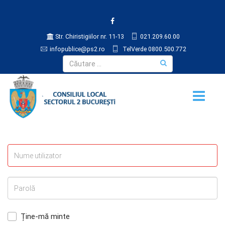
Str. Chiristigiilor nr. 11-13
021.209.60.00
infopublice@ps2.ro
TelVerde 0800.500.772
Ține-mă minte