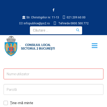
Str. Chiristigiilor nr. 11-13
021.209.60.00
infopublice@ps2.ro
TelVerde 0800.500.772
Ține-mă minte