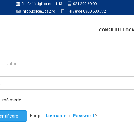
Str. Chiristigiilor nr. 11-13
021.209.60.00
infopublice@ps2.ro
TelVerde 0800.500.772
CONSILIUL LOC
e-mă minte
Forgot
Username
or
Password
?
entificare