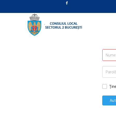
Țin
Aut