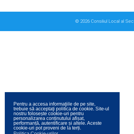
© 2026 Consiliul Local al Sec
Pentru a accesa informaţiile de pe site,
trebuie să acceptaţi politica de cookie. Site-ul
nostru folosește cookie-uri pentru
personalizarea conținutului afișat,
performanță, autentificare și altele. Aceste
cookie-uri pot proveni de la terți.
Politica Cookie-urilor