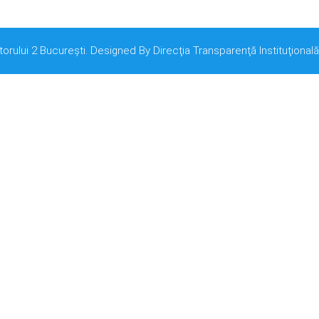
torului 2 București. Designed By Direcţia Transparenţă Instituţională