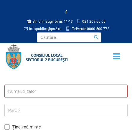
Str. Chiristigiilor nr. 11-13
021.209.60.00
infopublice@ps2.ro
TelVerde 0800.500.772
Ține-mă minte