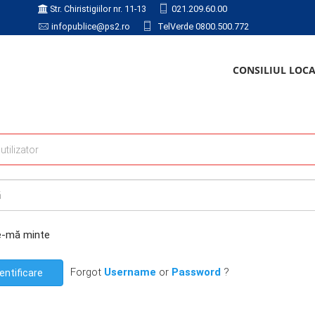
Str. Chiristigiilor nr. 11-13
021.209.60.00
infopublice@ps2.ro
TelVerde 0800.500.772
CONSILIUL LOC
e-mă minte
Forgot
Username
or
Password
?
entificare