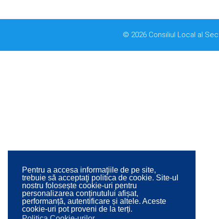
© 2026 Consiliul Local al Sec
Pentru a accesa informaţiile de pe site,
trebuie să acceptaţi politica de cookie. Site-ul
nostru folosește cookie-uri pentru
personalizarea conținutului afișat,
performanță, autentificare și altele. Aceste
cookie-uri pot proveni de la terți.
Politica Cookie-urilor