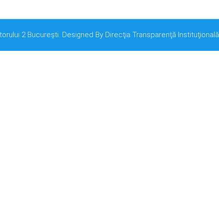
torului 2 București. Designed By Direcţia Transparenţă Instituţională