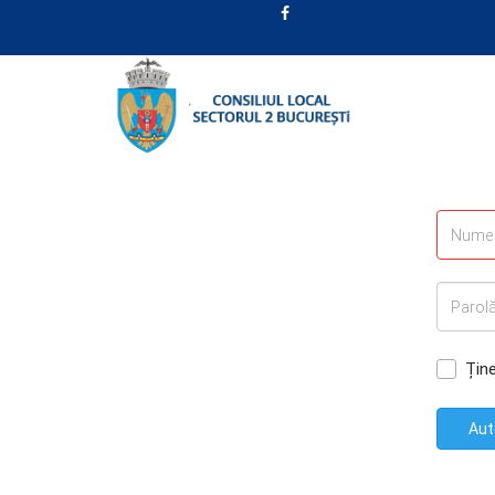
Țin
Aut