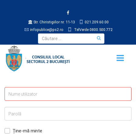
Str. Chiristigiilor nr. 11-13
021.209.60.00
infopublice@ps2.ro
TelVerde 0800.500.772
Ține-mă minte