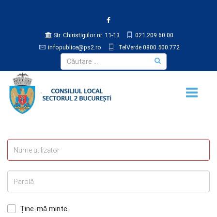
Str. Chiristigiilor nr. 11-13
021.209.60.00
infopublice@ps2.ro
TelVerde 0800.500.772
Ține-mă minte