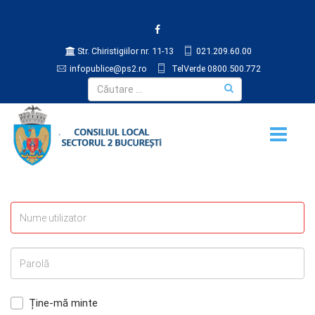
Str. Chiristigiilor nr. 11-13
021.209.60.00
infopublice@ps2.ro
TelVerde 0800.500.772
Ține-mă minte