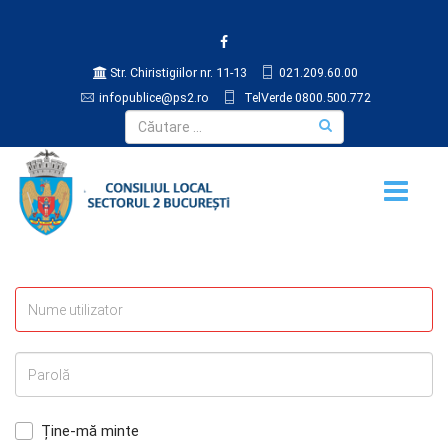
Str. Chiristigiilor nr. 11-13
021.209.60.00
infopublice@ps2.ro
TelVerde 0800.500.772
Ține-mă minte