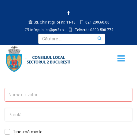
Str. Chiristigiilor nr. 11-13
021.209.60.00
infopublice@ps2.ro
TelVerde 0800.500.772
Ține-mă minte