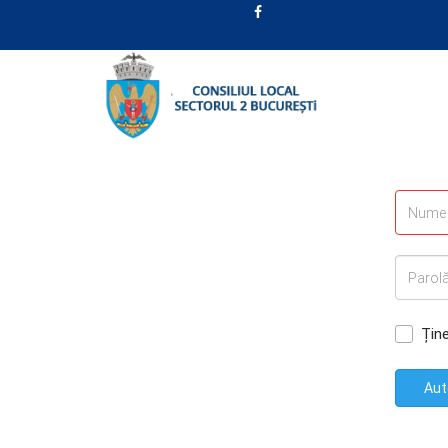
Țin
Aut