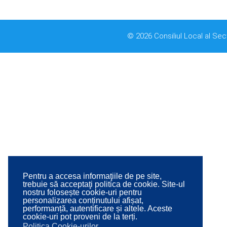
© 2026 Consiliul Local al Sec
Pentru a accesa informaţiile de pe site,
trebuie să acceptaţi politica de cookie. Site-ul
nostru folosește cookie-uri pentru
personalizarea conținutului afișat,
performanță, autentificare și altele. Aceste
cookie-uri pot proveni de la terți.
Politica Cookie-urilor