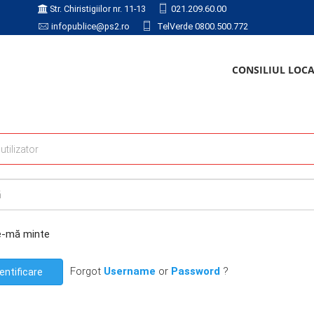
Str. Chiristigiilor nr. 11-13
021.209.60.00
infopublice@ps2.ro
TelVerde 0800.500.772
CONSILIUL LOC
e-mă minte
Forgot
Username
or
Password
?
entificare