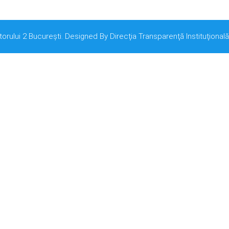
torului 2 București. Designed By Direcţia Transparenţă Instituţională