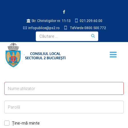
Str. Chiristigiilor nr. 11-13
021.209.60.00
infopublice@ps2.ro
TelVerde 0800.500.772
Ține-mă minte