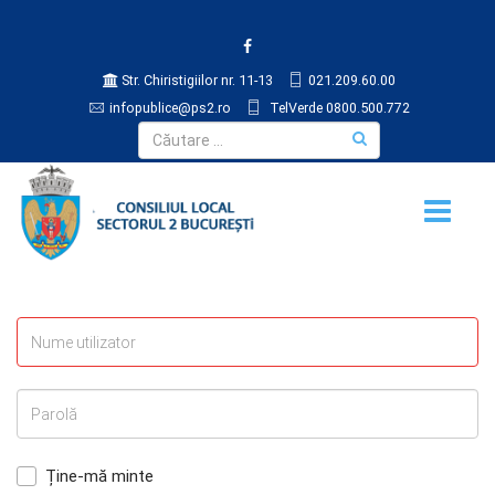
Str. Chiristigiilor nr. 11-13
021.209.60.00
infopublice@ps2.ro
TelVerde 0800.500.772
Ține-mă minte