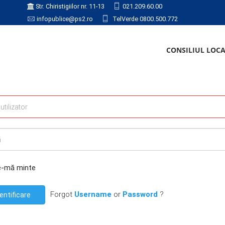
Str. Chiristigiilor nr. 11-13
021.209.60.00
infopublice@ps2.ro
TelVerde 0800.500.772
CONSILIUL LOC
e-mă minte
Forgot
Username
or
Password
?
entificare