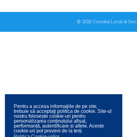
© 2026 Consiliul Local al Sec
Pentru a accesa informaţiile de pe site,
trebuie să acceptaţi politica de cookie. Site-ul
nostru folosește cookie-uri pentru
personalizarea conținutului afișat,
performanță, autentificare și altele. Aceste
cookie-uri pot proveni de la terți.
Politica Cookie-urilor