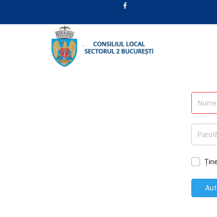
Țin
Aut