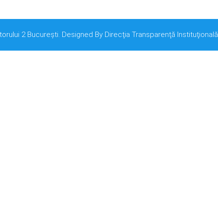
torului 2 București. Designed By Direcţia Transparenţă Instituţională