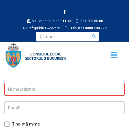
Str. Chiristigiilor nr. 11-13
021.209.60.00
infopublice@ps2.ro
TelVerde 0800.500.772
Ține-mă minte