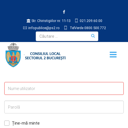
Str. Chiristigiilor nr. 11-13
021.209.60.00
infopublice@ps2.ro
TelVerde 0800.500.772
Ține-mă minte