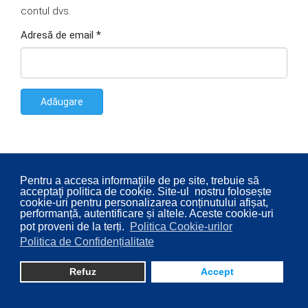
contul dvs.
Adresă de email
*
Adăugare
Pentru a accesa informaţiile de pe site, trebuie să
acceptaţi politica de cookie. Site-ul nostru folosește
cookie-uri pentru personalizarea conținutului afișat,
performanță, autentificare și altele. Aceste cookie-uri
pot proveni de la terți.
Politica Cookie-urilor
Politica de Confidențialitate
© 2026 Consiliul Local al Sectorului 2 București. Designed By
Direcţia Transparenţă Instituţională - Compartimentul
Refuz
Accept
Digitalizare