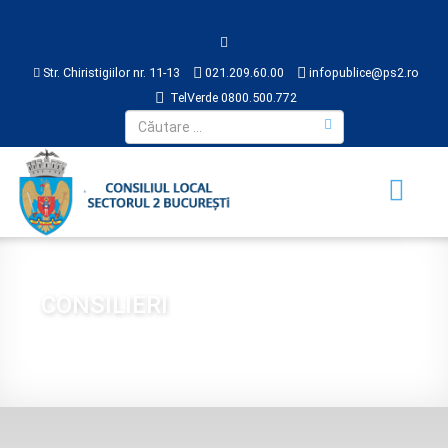
Str. Chiristigiilor nr. 11-13
021.209.60.00
infopublice@ps2.ro
TelVerde 0800.500.772
CONSILIERI
Sunteți aici:
Acasă
CONSILIUL LOCAL
CONSILIERI