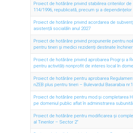
Proiect de hotărâre privind stabilirea criteriilor de
114/1996, republicată, precum și a dependințelor 
Proiect de hotărâre privind acordarea de subvenții 
asistență socialăîn anul 2027
Proiect de hotărâre privind propunerile pentru noile
pentru tineri și medici rezidenți destinate închirieri
Proiect de hotărâre privind aprobarea Progr.și a R
pentru activități nonprofit de interes local în dome
Proiect de hotărâre pentru aprobarea Regulamentului
nZEB plus pentru tineri – Bulevardul Basarabia nr.
Proiect de hotărâre pentru mod.și completarea HCL
pe domeniul public aflat în administrarea subunități
Proiect de hotărâre pentru modificarea şi completa
al Tinerilor – Sector 2”