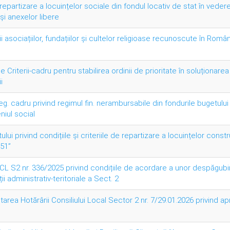
 repartizare a locuințelor sociale din fondul locativ de stat în vedere
și anexelor libere
asociațiilor, fundațiilor și cultelor religioase recunoscute în Român
 Criterii-cadru pentru stabilirea ordinii de prioritate în soluționarea
i
eg. cadru privind regimul fin. nerambursabile din fondurile bugetul
niul social
 privind condițiile și criteriile de repartizare a locuințelor constru
151”
 S2 nr. 336/2025 privind condițiile de acordare a unor despăgubir
i administrativ-teritoriale a Sect. 2
rea Hotărârii Consiliului Local Sector 2 nr. 7/29.01.2026 privind ap