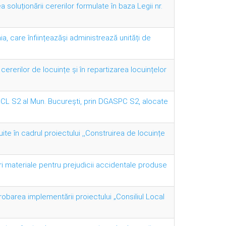
a soluționării cererilor formulate în baza Legii nr.
ia, care înființeazăși administrează unități de
 cererilor de locuințe și în repartizarea locuințelor
ui CL S2 al Mun. București, prin DGASPC S2, alocate
ite în cadrul proiectului ,,Construirea de locuințe
i materiale pentru prejudicii accidentale produse
robarea implementării proiectului „Consiliul Local