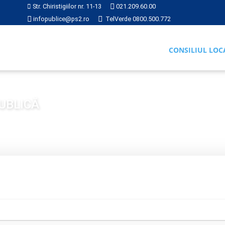
Str. Chiristigiilor nr. 11-13
021.209.60.00
infopublice@ps2.ro
TelVerde 0800.500.772
CONSILIUL LOC
UBLICĂ
ARE ŞI CONSULTARE PUBLICĂ