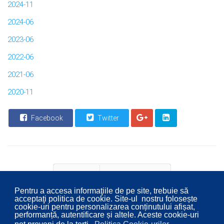
2024-11
2024-06
2023-06
2022-06
2021-06
2020-11
Facebook
Twitter
Pentru a accesa informaţiile de pe site, trebuie să
acceptaţi politica de cookie. Site-ul nostru folosește
Prec
Mai departe
cookie-uri pentru personalizarea conținutului afișat,
performanță, autentificare și altele. Aceste cookie-uri