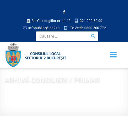
Str. Chiristigiilor nr. 11-13
021.209.60.00
infopublice@ps2.ro
TelVerde 0800.500.772
ARHIVĂ CONSILIERI / PRIMAR
Sunteți aici:
Acasă
CONSILIUL LOCAL
ARHIVĂ CONSILIERI / PRIMAR
WASPUSCH VIRGILIU-GABRIEL