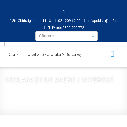
Str. Chiristigiilor nr. 11-13
021.209.60.00
infopublice@ps2.ro
TelVerde 0800.500.772
DECLARAȚII DE AVERE / INTERESE
Sunteți aici:
Acasă
CONSILIUL LOCAL
DECLARAȚII DE AVERE / INTERESE
PANAITESCU TUDOR ANDREI