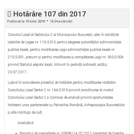
Hotărâre 107 din 2017
Publicat la 10 Iulie 2018
16 Descărcări
Consiliul Local al Sectorului 2 al Municipiului București, ales în condițiile
stabilite de Legea nr. 115/2015 pentru alegerea autorităților administrației
publice locale, pentru modificarea Legii administrației publice locale nr.
215/2001, precum şi pentru modificarea şi completarea Legii nr. 393/2004
privind Statutul aleșilor locali, întrunit în ședință ordinară, astăzi,
20.07.2017;
Luând în considerare proiectul de hotărâre pentru modificarea Hotărârii
Consiliului Local Sector 2 nr. 164/2016 privind constituirea la nivelul
Consiliului Local Sector 2 a Comisiei de analiză privind oportunitatea
încheierii unor parteneriate cu Patriarhia Română, Arhiepiscopia Bucureştilor
şi alte instituţii de cult;
Analizând:
Raportul de specialitate nr. 55898/14.07.2017 prezentat de Direcția