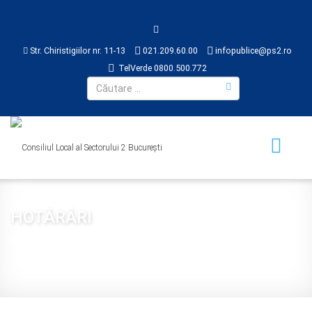
Str. Chiristigiilor nr. 11-13
021.209.60.00
infopublice@ps2.ro
TelVerde 0800.500.772
HOTĂRÂRI
Sunteți aici:
Acasă
CONSILIUL LOCAL
HOTĂRÂRI
2017
Hotărâre 107 din 2017