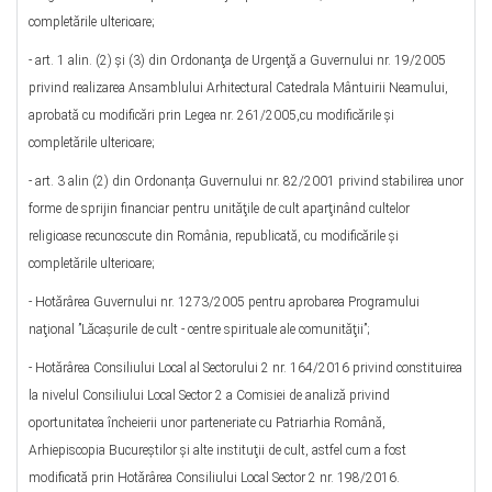
completările ulterioare;
- art. 1 alin. (2) şi (3) din Ordonanţa de Urgenţă a Guvernului nr. 19/2005
privind realizarea Ansamblului Arhitectural Catedrala Mântuirii Neamului,
aprobată cu modificări prin Legea nr. 261/2005,cu modificările şi
completările ulterioare;
- art. 3 alin (2) din Ordonanța Guvernului nr. 82/2001 privind stabilirea unor
forme de sprijin financiar pentru unităţile de cult aparţinând cultelor
religioase recunoscute din România, republicată, cu modificările şi
completările ulterioare;
- Hotărârea Guvernului nr. 1273/2005 pentru aprobarea Programului
naţional ”Lăcaşurile de cult - centre spirituale ale comunităţii”;
- Hotărârea Consiliului Local al Sectorului 2 nr. 164/2016 privind constituirea
la nivelul Consiliului Local Sector 2 a Comisiei de analiză privind
oportunitatea încheierii unor parteneriate cu Patriarhia Română,
Arhiepiscopia Bucureştilor şi alte instituţii de cult, astfel cum a fost
modificată prin Hotărârea Consiliului Local Sector 2 nr. 198/2016.