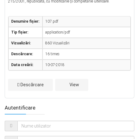
215/2001, republicată, cu modificările şi completările ulterioare.
Denumire fișier:
107.pdf
Tip fișier:
application/pdf
Vizualizări:
860 Vizualizări
Descărcare:
16 times
Data creării:
10-07-2018
Descărcare
View
Autentificare