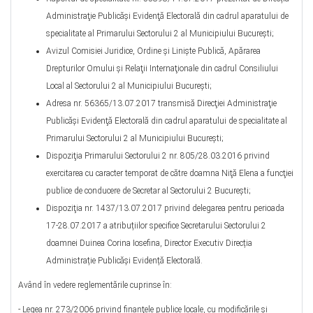
Administraţie Publicăşi Evidenţă Electorală din cadrul aparatului de
specialitate al Primarului Sectorului 2 al Municipiului București;
Avizul Comisiei Juridice, Ordine şi Linişte Publică, Apărarea
Drepturilor Omului şi Relaţii Internaţionale din cadrul Consiliului
Local al Sectorului 2 al Municipiului Bucureşti;
Adresa nr. 56365/13.07.2017 transmisă Direcţiei Administraţie
Publicăşi Evidenţă Electorală din cadrul aparatului de specialitate al
Primarului Sectorului 2 al Municipiului Bucureşti;
Dispoziţia Primarului Sectorului 2 nr. 805/28.03.2016 privind
exercitarea cu caracter temporat de către doamna Niţă Elena a funcţiei
publice de conducere de Secretar al Sectorului 2 Bucureşti;
Dispoziţia nr. 1437/13.07.2017 privind delegarea pentru perioada
17-28.07.2017 a atribuțiilor specifice Secretarului Sectorului 2
doamnei Duinea Corina Iosefina, Director Executiv Direcția
Administrație Publicăși Evidență Electorală.
Având în vedere reglementările cuprinse în:
- Legea nr. 273/2006 privind finanţele publice locale, cu modificările şi