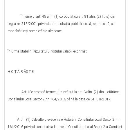
În temeiul art. 45 alin. (1) coroborat cu art. 81 alin. (2) lit. s) din
Legea nr. 215/2001 privind administraţia publică locală, republicată, cu
modificările şi completările ulterioare;
În urma stabilirii rezultatului votului valabil exprimat,
H O T Ă R ĂŞ T E
Art. I Se prorogă termenul prevăzut la art. 3 alin. (2) din Hotărârea
Consiliului Local Sector 2 nr. 164/2016 până la data de 31 iulie 2017.
Art. II (1) Celelalte prevederi ale Hotărârii Consiliului Local Sector 2 nr.
164/2016 privind constituirea la nivelul Consiliului Local Sector 2 a Comisiei