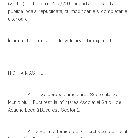
(2) lit. q) din Legea nr. 215/2001 privind administraţia
publică locală, republicată, cu modificările şi completările
ulterioare;
În urma stabilirii rezultatului votului valabil exprimat,
H O T Ă R ĂŞ T E
Art. 1 Se aprobă participarea Sectorului 2 al
Municipiului București la înființarea Asociaţiei Grupul de
Acţiune Locală București Sector 2.
Art. 2 Se împuternicește Primarul Sectorului 2 al