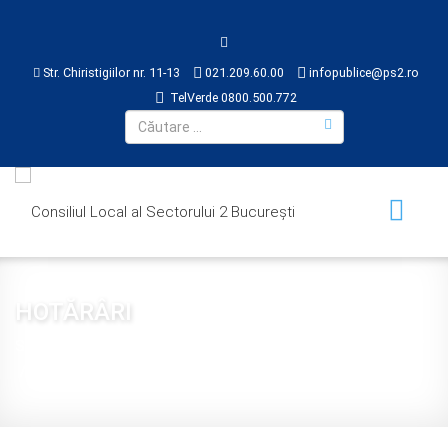
Str. Chiristigiilor nr. 11-13
021.209.60.00
infopublice@ps2.ro
TelVerde 0800.500.772
HOTĂRÂRI
Sunteți aici:
Acasă
CONSILIUL LOCAL
HOTĂRÂRI
2017
Hotărâre 138 din 2017