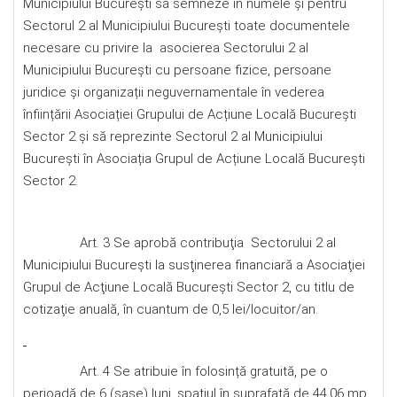
Municipiului București să semneze în numele și pentru
Sectorul 2 al Municipiului București toate documentele
necesare cu privire la asocierea Sectorului 2 al
Municipiului București cu persoane fizice, persoane
juridice și organizații neguvernamentale în vederea
înființării Asociației Grupului de Acțiune Locală București
Sector 2 și să reprezinte Sectorul 2 al Municipiului
București în Asociația Grupul de Acțiune Locală București
Sector 2.
Art. 3 Se aprobă contribuţia Sectorului 2 al
Municipiului București la susţinerea financiară a Asociaţiei
Grupul de Acţiune Locală București Sector 2, cu titlu de
cotizaţie anuală, în cuantum de 0,5 lei/locuitor/an.
Art. 4 Se atribuie în folosință gratuită, pe o
perioadă de 6 (șase) luni, spațiul în suprafaţă de 44,06 mp,