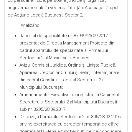
cu persoane fizice, persoane juridice și organizații
neguvernamentale în vederea înființării Asociaţiei Grupul
de Acţiune Locală București Sector 2;
Analizând:
Raportul de specialitate nr. 87949/26.09.2017
prezentat de Direcţia Management Proiecte din
cadrul aparatului de specialitate al Primarului
Sectorului 2 al Municipiului București;
Avizul Comisiei Juridice, Ordine şi Linişte Publică,
Apărarea Drepturilor Omului şi Relaţii Internaţionale
din cadrul Consiliului Local al Sectorului 2 al
Municipiului Bucureşti;
Amendamentul Executivului înregistrat la Cabinetul
Secretarului Sectorului 2 al Municipiului Bucureşti
sub nr. 3295/28.09.2017;
Dispoziţia Primarului Sectorului 2 nr. 805/28.03.2016
privind exercitarea cu caracter temporat de către
doamna Niţă Elena a funcţiei publice de conducere