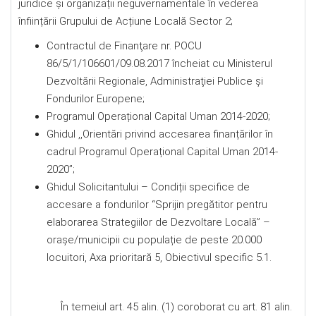
juridice și organizații neguvernamentale în vederea
înființării Grupului de Acțiune Locală Sector 2;
Contractul de Finanţare nr. POCU
86/5/1/106601/09.08.2017 încheiat cu Ministerul
Dezvoltării Regionale, Administraţiei Publice și
Fondurilor Europene;
Programul Operațional Capital Uman 2014-2020;
Ghidul ,,Orientări privind accesarea finanțărilor în
cadrul Programul Operațional Capital Uman 2014-
2020”;
Ghidul Solicitantului – Condiții specifice de
accesare a fondurilor “Sprijin pregătitor pentru
elaborarea Strategiilor de Dezvoltare Locală” –
orașe/municipii cu populație de peste 20.000
locuitori, Axa prioritară 5, Obiectivul specific 5.1.
În temeiul art. 45 alin. (1) coroborat cu art. 81 alin.