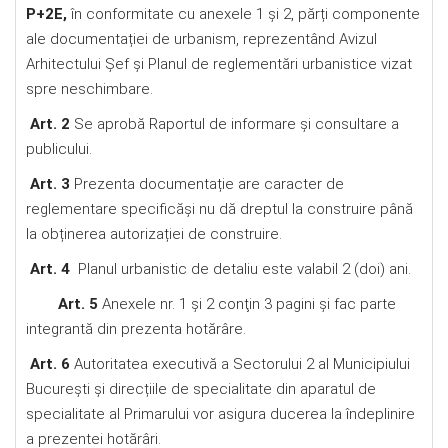
P+2E,
în conformitate cu anexele 1 și 2, părți componente
ale documentației de urbanism, reprezentând Avizul
Arhitectului Șef și Planul de reglementări urbanistice vizat
spre neschimbare.
Art. 2
Se aprobă Raportul de informare şi consultare a
publicului.
Art. 3
Prezenta documentație are caracter de
reglementare specificăși nu dă dreptul la construire până
la obținerea autorizației de construire.
Art. 4
Planul urbanistic de detaliu este valabil 2 (doi) ani.
Art. 5
Anexele nr. 1 şi 2 conţin 3 pagini şi fac parte
integrantă din prezenta hotărâre.
Art. 6
Autoritatea executivă a Sectorului 2 al Municipiului
București și direcțiile de specialitate din aparatul de
specialitate al Primarului vor asigura ducerea la îndeplinire
a prezentei hotărâri.