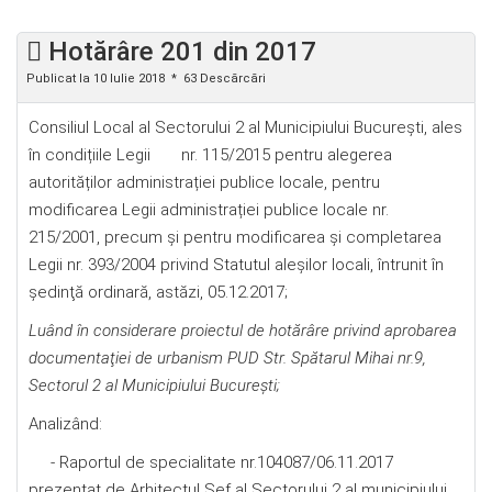
Hotărâre 201 din 2017
Publicat la 10 Iulie 2018
63 Descărcări
Consiliul Local al Sectorului 2 al Municipiului Bucureşti, ales
în condițiile Legii nr. 115/2015 pentru alegerea
autorităților administrației publice locale, pentru
modificarea Legii administrației publice locale nr.
215/2001, precum și pentru modificarea şi completarea
Legii nr. 393/2004 privind Statutul aleșilor locali, întrunit în
şedinţă ordinară, astăzi, 05.12.2017;
Luând în considerare proiectul de hotărâre privind aprobarea
documentaţiei de urbanism PUD Str. Spătarul Mihai nr.9,
Sectorul 2 al Municipiului Bucureşti;
Analizând:
- Raportul de specialitate nr.104087/06.11.2017
prezentat de Arhitectul Şef al Sectorului 2 al municipiului