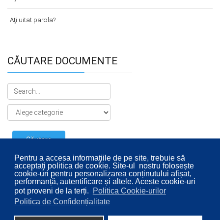
Aţi uitat parola?
CĂUTARE DOCUMENTE
Pentru a accesa informaţiile de pe site, trebuie să
acceptaţi politica de cookie. Site-ul nostru folosește
cookie-uri pentru personalizarea conținutului afișat,
performanță, autentificare și altele. Aceste cookie-uri
pot proveni de la terți.
Politica Cookie-urilor
Politica de Confidențialitate
© 2026 Consiliul Local al Sectorului 2 București. Designed By