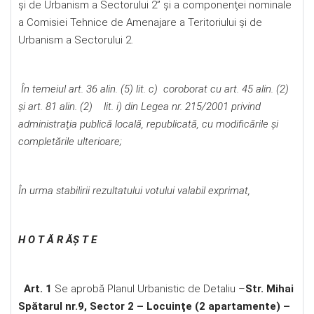
şi de Urbanism a Sectorului 2” şi a componenţei nominale
a Comisiei Tehnice de Amenajare a Teritoriului şi de
Urbanism a Sectorului 2.
În temeiul art. 36 alin. (5) lit. c) coroborat cu art. 45 alin. (2)
și art. 81 alin. (2) lit. i) din Legea nr. 215/2001 privind
administraţia publică locală, republicată, cu modificările şi
completările ulterioare;
În urma stabilirii rezultatului votului valabil exprimat,
H O T Ă R ĂŞ T E
Art. 1
Se aprobă Planul Urbanistic de Detaliu –
Str. Mihai
Spătarul nr.9, Sector 2 – Locuinţe (2 apartamente) –