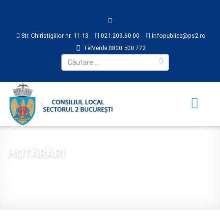
Str. Chiristigiilor nr. 11-13
021.209.60.00
infopublice@ps2.ro
TelVerde 0800.500.772
HOTĂRÂRI
Sunteți aici:
Acasă
CONSILIUL LOCAL
HOTĂRÂRI
2017
Hotărâre 201 din 2017