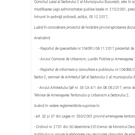
Consiliul Local al Sectorului 2 al Municipiului Bucureşti, ales în 
modificarea Legii administrației publice locale nr. 215/2001, prec
întrunit în şedinţă ordinară, astăzi, 05.12.2017;
Luând în considerare proiectul de hotărâre privind aprobarea docu
Analizând:
- Raportul de specialitate nr.104091/06.11.2017 prezentat de Arh
- Avizul Comisiei de Urbanism, Lucrări Publice şi Amenajarea Teri
- Raportul de informare şi consultare a publicului nr.104088/0
Sector 2, semnat de Arhitectul Şef al Sectorului 2 al municipiului 
- Avizul Arhitectului Șef nr. 35 CA 4/1 din 08.06.2017, emis de A
Tehnice de Amenajarea Teritoriului şi Urbanism a Sectorului 2;
Având în vedere reglementările cuprinse în:
- art. 32 și 37 din Legea nr. 350/2001 privind amenajarea teritoriu
- Ordinul nr. 2701 din 30 decembrie 2010 emis de Ministrul Dezvo
publicului cu privire la elaborarea sau revizuirea planurilor de am