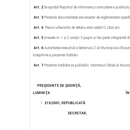
Art. 2
Se aprobă Raportul de informare şi consultare a publicului
Art. 3
Prezenta documentație are caracter de reglementare specific
Art. 4
Planul urbanistic de detaliu este valabil 2 (doi) ani.
Art. 5
Anexele nr. 1 şi 2 conţin 3 pagini şi fac parte integrantă d
Art. 6
Autoritatea executivă a Sectorului 2 al Municipiului Bucureș
îndeplinire a prezentei hotărâri.
Art. 7
Prezenta hotărâre se publicăîn Monitorul Oficial al Munici
PREŞEDINTE DE ŞEDINŢĂ
, CONTRASEMNEA
LUMINIŢA ÎN TEMEIUL ART.
215/2001, REPUBLICATĂ
SECRETAR
,