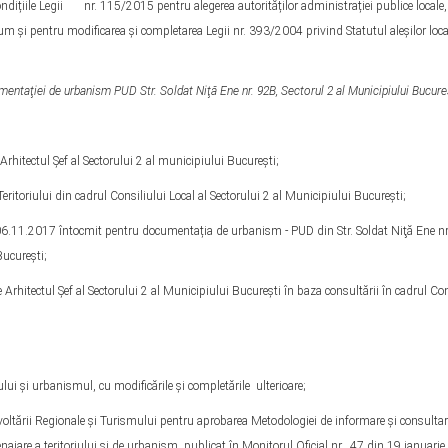
condițiile Legii nr. 115/2015 pentru alegerea autorităților administrației publice locale
um și pentru modificarea şi completarea Legii nr. 393/2004 privind Statutul aleșilor local
mentaţiei de urbanism PUD Str. Soldat Niţă Ene nr. 92B, Sectorul 2 al Municipiului Bucure
itectul Şef al Sectorului 2 al municipiului Bucureşti;
toriului din cadrul Consiliului Local al Sectorului 2 al Municipiului București;
6.11.2017 întocmit pentru documentația de urbanism - PUD din Str. Soldat Niţă Ene nr
Bucureşti;
rhitectul Şef al Sectorului 2 al Municipiului Bucureşti în baza consultării în cadrul Co
lui şi urbanismul, cu modificările și completările ulterioare;
ltării Regionale şi Turismului pentru aprobarea Metodologiei de informare şi consultar
enajare a teritoriului şi de urbanism, publicat în Monitorul Oficial nr. 47 din 19 ianuari