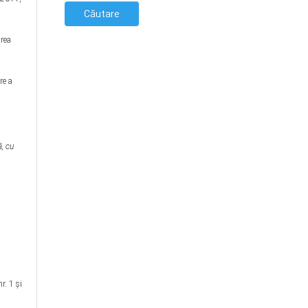
irea
re a
ă, cu
r. 1 și