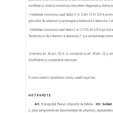
modificat cu Ordinul ministrului Dezvoltării Regionale şi Adminis
-
Hotărârea Consiliului Local Sector 2 nr. 3 din 13.01.2014 privin
planurilor de urbanism şi amenajare a teritoriului a Sectorului 2 a
- Hotărârea Consiliului Local Sector 2 nr. 27/25.04.2016 privind
Teritoriului şi de Urbanism a Sectorului 2” şi a componenţei nomi
În temeiul art. 36 alin. (5) lit. c) coroborat cu art. 45 alin. (2) și a
modificările şi completările ulterioare;
În urma stabilirii rezultatului votului valabil exprimat,
H O T Ă R ĂŞ T E
Art. 1
Se aprobă Planul Urbanistic de Detaliu –
Str. Soldat
2, părți componente ale documentației de urbanism, reprezentând 