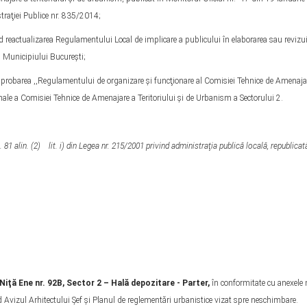
traţiei Publice nr. 835/2014;
d reactualizarea Regulamentului Local de implicare a publicului în elaborarea sau revizu
l Municipiului Bucureşti;
 aprobarea ,,Regulamentului de organizare şi funcţionare al Comisiei Tehnice de Amenaja
nale a Comisiei Tehnice de Amenajare a Teritoriului şi de Urbanism a Sectorului 2.
rt. 81 alin. (2) lit. i) din Legea nr. 215/2001 privind administraţia publică locală, republicat
 Niţă Ene nr. 92B, Sector 2 – Hală depozitare - Parter,
în conformitate cu anexele n
Avizul Arhitectului Șef și Planul de reglementări urbanistice vizat spre neschimbare.