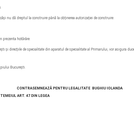
.
ăși nu dă dreptul la construire până la obținerea autorizației de construire.
in prezenta hotărâre.
ti și direcțiile de specialitate din aparatul de specialitate al Primarului, vor asigura duce
piului Bucureşti.
ZĂ PENTRU LEGALITATE BUGHIU IOLANDA
 47 DIN LEGEA