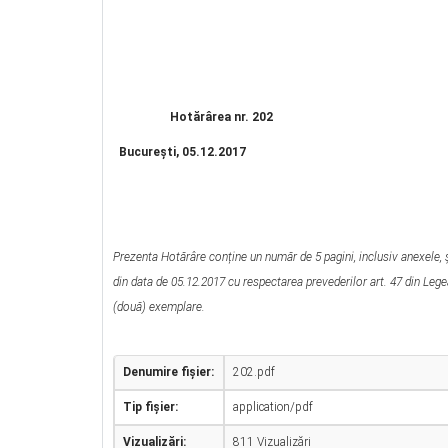
ELENA
Hotărârea nr. 202
Bucureşti, 05.12.2017
Prezenta Hotărâre conține un număr de 5 pagini, inclusiv anexele, ș
din data de 05.12.2017 cu respectarea prevederilor art. 47 din Legea
(două) exemplare.
Denumire fișier:
202.pdf
Tip fișier:
application/pdf
Vizualizări:
811 Vizualizări