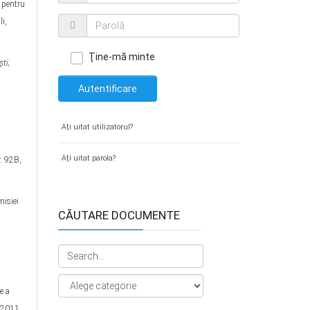
, pentru
i,
Ţine-mă minte
şti;
Autentificare
Aţi uitat utilizatorul?
Aţi uitat parola?
. 92B,
misiei
CĂUTARE DOCUMENTE
e a
e 2011,