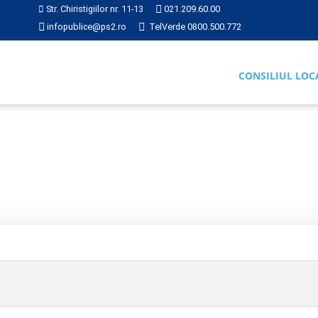
Str. Chiristigiilor nr. 11-13
021.209.60.00
infopublice@ps2.ro
TelVerde 0800.500.772
CONSILIUL LOC
Hotărâre 202 din 2017