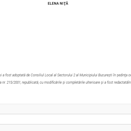
 NIŢĂ
i a fost adoptată de Consiliul Local al Sectorului 2 al Municipiului Bucureşti în şedinţa o
 nr. 215/2001, republicată, cu modificările şi completările ulterioare şi a fost redactatăîn