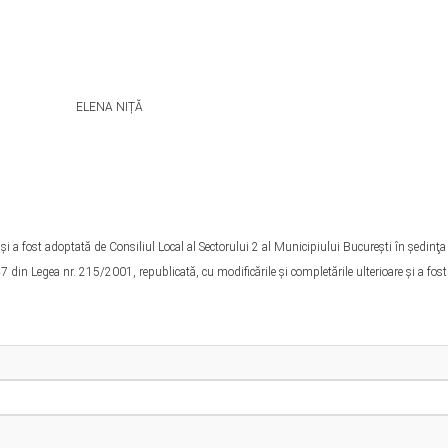
NIȚĂ
i a fost adoptată de Consiliul Local al Sectorului 2 al Municipiului Bucureşti în şedinţa
 din Legea nr. 215/2001, republicată, cu modificările şi completările ulterioare şi a fost