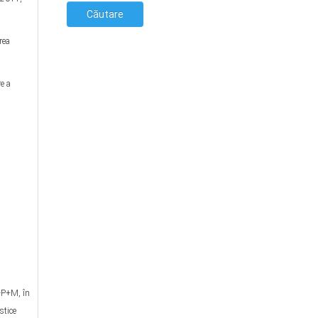
rea
e a
p+P+M, în
stice