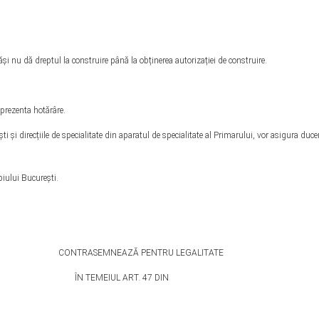
și nu dă dreptul la construire până la obținerea autorizației de construire.
 prezenta hotărâre.
i și direcțiile de specialitate din aparatul de specialitate al Primarului, vor asigura duce
piului Bucureşti.
RASEMNEAZĂ PENTRU LEGALITATE
 TEMEIUL ART. 47 DIN