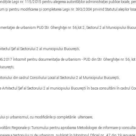
ondițiile Legii nr. 115/2015 pentru alegerea autorităților administrației publice locale, pe
um și pentru modificarea şi completarea Legii nr. 393/2004 privind Statutul aleșilor local
mentaţiei de urbanism PUD Str. Gherghiţei nr. 56,lot 2, Sectorul 2 al Municipiului Bucu
ectul Şef al Sectorului 2 al municipiului Bucureşti;
06.2017 întocmit pentru documentația de urbanism - PUD din Str. Gherghiței nr. 56, lot
Bucureşti;
oriului din cadrul Consiliului Local al Sectorului 2 al Municipiului București;
Arhitectul Şef al Sectorului 2 al municipiului Bucureşti în baza consultării în cadrul Co
lui şi urbanismul, cu modificările și completările ulterioare;
oltării Regionale şi Turismului pentru aprobarea Metodologiei de informare şi consulta
enajare a teritoriului şi de urbanism, publicat în Monitorul Oficial nr. 47 din 19 ianuari