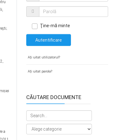
ntru
i,
Ţine-mă minte
reşti;
Autentificare
Aţi uitat utilizatorul?
 2,
Aţi uitat parola?
misiei
CĂUTARE DOCUMENTE
re a
e 2011,