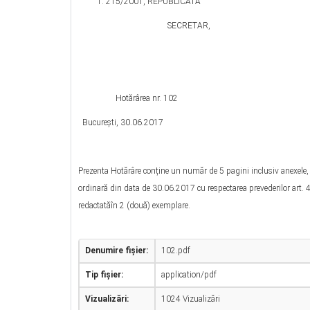
215/2001, REPUBLICATĂ
SECRETAR,
ELENA 
Hotărârea nr. 102
Bucureşti, 30.06.2017
Prezenta Hotărâre conține un număr de 5 pagini inclusiv anexele, ș
ordinară din data de 30.06.2017 cu respectarea prevederilor art. 47
redactatăîn 2 (două) exemplare.
Denumire fișier:
102.pdf
Tip fișier:
application/pdf
Vizualizări:
1024 Vizualizări