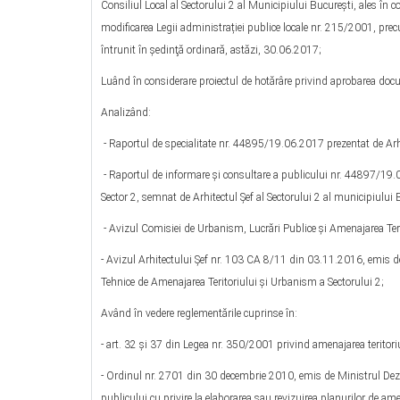
Consiliul Local al Sectorului 2 al Municipiului Bucureşti, ales în c
modificarea Legii administrației publice locale nr. 215/2001, prec
întrunit în şedinţă ordinară, astăzi, 30.06.2017;
Luând în considerare proiectul de hotărâre privind aprobarea docu
Analizând:
- Raportul de specialitate nr. 44895/19.06.2017 prezentat de Arhit
- Raportul de informare şi consultare a publicului nr. 44897/19.
Sector 2, semnat de Arhitectul Șef al Sectorului 2 al municipiului 
- Avizul Comisiei de Urbanism, Lucrări Publice şi Amenajarea Terit
- Avizul Arhitectului Șef nr. 103 CA 8/11 din 03.11.2016, emis de 
Tehnice de Amenajarea Teritoriului şi Urbanism a Sectorului 2;
Având în vedere reglementările cuprinse în:
- art. 32 și 37 din Legea nr. 350/2001 privind amenajarea teritoriu
- Ordinul nr. 2701 din 30 decembrie 2010, emis de Ministrul Dezv
publicului cu privire la elaborarea sau revizuirea planurilor de am