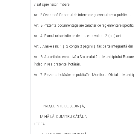
vizat spre neschimbare.
Art. 2 Se aprobă Raportul de informare şi consultare a publicului.
Art. 3 Prezenta documentație are caracter de reglementare specifică
Art. 4 Planul urbanistic de detaliu este valabil 2 (doi) ani.
Art.5 Anexele nr. 1 și 2 conțin 3 pagini și fac parte integrantă din
Art. 6 Autoritatea executivă a Sectorului 2 al Municipiului Bucureșt
îndeplinire a prezentei hotărâri.
Art. 7 Prezenta hotărâre se publicăîn Monitorul Oficial al Munici
PREŞEDINTE DE ŞEDINŢĂ, CONT
MIHĂILĂ DUMITRU CĂTĂLIN ÎN
LEGEA