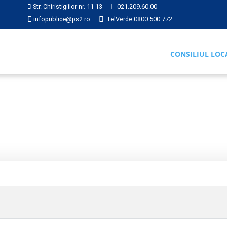
Str. Chiristigiilor nr. 11-13
021.209.60.00
infopublice@ps2.ro
TelVerde 0800.500.772
CONSILIUL LOC
Hotărâre 102 din 2017