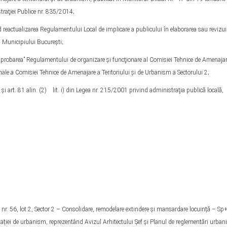
traţiei Publice nr. 835/2014;
d reactualizarea Regulamentului Local de implicare a publicului în elaborarea sau revizui
l Municipiului Bucureşti;
 aprobarea” Regulamentului de organizare şi funcţionare al Comisiei Tehnice de Amenajar
nale a Comisiei Tehnice de Amenajare a Teritoriului şi de Urbanism a Sectorului 2;
 și art. 81 alin. (2) lit. i) din Legea nr. 215/2001 privind administraţia publică locală,
 nr. 56, lot 2, Sector 2 – Consolidare, remodelare extindere și mansardare locuință – S
ației de urbanism, reprezentând Avizul Arhitectului Șef și Planul de reglementări urbani