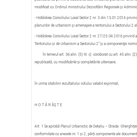
modificat cu Ordinul ministrului Dezvoltării Regionale şi Adminis
- Hotărârea Consiliului Local Sector 2 nr. 3 din 13.01.2014 privin
planurilor de urbanism şi amenajare a teritoriului a Sectorului 2 a
- Hotărârea Consiliului Local Sector 2 nr. 27/25.04.2016 privind
Teritoriului şi de Urbanism a Sectorului 2” şi a componenţei nomi
În temeiul art. 36 alin. (5) lit. c) coroborat cu art. 45 alin. (2)
republicată, cu modificările şi completările ulterioare;
În urma stabilirii rezultatului votului valabil exprimat,
H O T Ă R ĂŞ T E
Art. 1 Se aprobă Planul Urbanistic de Detaliu – Strada Gherghiței
conformitate cu anexele nr. 1 și 2, părți componente ale document