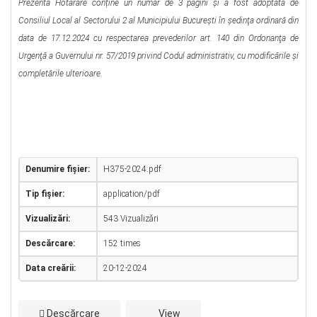
Prezenta Hotărâre conține un număr de 3 pagini şi a fost adoptată de
Consiliul Local al Sectorului 2 al Municipiului Bucureşti în şedinţa ordinară din
data de 17.12.2024 cu respectarea prevederilor art. 140 din Ordonanţa de
Urgenţă a Guvernului nr. 57/2019 privind Codul administrativ, cu modificările şi
completările ulterioare.
Denumire fișier:
H375-2024.pdf
Tip fișier:
application/pdf
Vizualizări:
543 Vizualizări
Descărcare:
152 times
Data creării:
20-12-2024
Descărcare
View