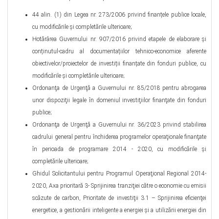
44 alin. (1) din Legea nr. 273/2006 privind finanțele publice locale,
cu modificările și completările ulterioare;
Hotărârea Guvernului nr. 907/2016 privind etapele de elaborare și
conținutul-cadru al documentațiilor tehnico-economice aferente
obiectivelor/proiectelor de investiții finanțate din fonduri publice, cu
modificările și completările ulterioare;
Ordonanţa de Urgenţă a Guvernului nr. 85/2018 pentru abrogarea
unor dispoziţii legale în domeniul investiţiilor finanţate din fonduri
publice;
Ordonanţa de Urgenţă a Guvernului nr. 36/2023 privind stabilirea
cadrului general pentru închiderea programelor operaţionale finanţate
în perioada de programare 2014 - 2020, cu modificările și
completările ulterioare;
Ghidul Solicitantului pentru Programul Operaţional Regional 2014-
2020, Axa prioritară 3- Sprijinirea tranziţiei către o economie cu emisii
scăzute de carbon, Prioritate de investiţii 3.1 – Sprijinirea eficienţei
energetice, a gestionării inteligente a energiei şi a utilizării energiei din