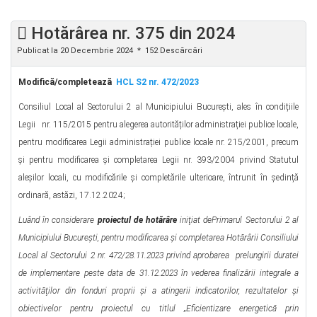
Hotărârea nr. 375 din 2024
Publicat la 20 Decembrie 2024
152 Descărcări
Modifică/completează
HCL S2 nr. 472/2023
Consiliul Local al Sectorului 2 al Municipiului Bucureşti, ales în condițiile
Legii nr. 115/2015 pentru alegerea autorităților administrației publice locale,
pentru modificarea Legii administrației publice locale nr. 215/2001, precum
și pentru modificarea şi completarea Legii nr. 393/2004 privind Statutul
aleșilor locali, cu modificările şi completările ulterioare, întrunit în ședință
ordinară, astăzi, 17.12.2024;
Luând în considerare
proiectul de hotărâre
iniţiat de
Primarul Sectorului 2 al
Municipiului Bucureşti,
pentru modificarea şi completarea Hotărârii Consiliului
Local al Sectorului 2 nr. 472/28.11.2023 privind aprobarea prelungirii duratei
de implementare peste data de 31.12.2023 în vederea finalizării integrale a
activităţilor din fonduri proprii şi a atingerii indicatorilor, rezultatelor şi
obiectivelor pentru proiectul cu titlul „Eficientizare energetică prin