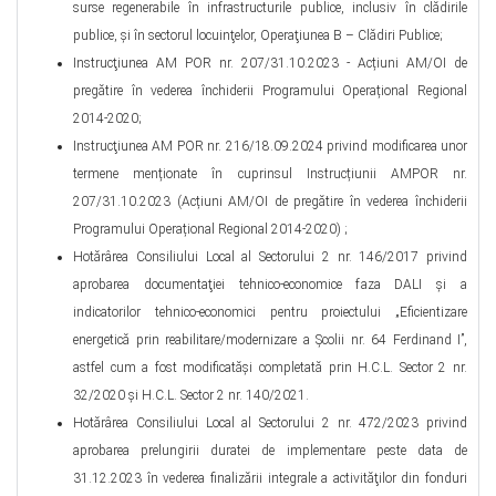
surse regenerabile în infrastructurile publice, inclusiv în clădirile
publice, şi în sectorul locuinţelor, Operaţiunea B – Clădiri Publice;
Instrucţiunea AM POR nr. 207/31.10.2023 - Acțiuni AM/OI de
pregătire în vederea închiderii Programului Operațional Regional
2014-2020;
Instrucţiunea AM POR nr. 216/18.09.2024 privind modificarea unor
termene menționate în cuprinsul Instrucțiunii AMPOR nr.
207/31.10.2023 (Acțiuni AM/OI de pregătire în vederea închiderii
Programului Operațional Regional 2014-2020) ;
Hotărârea Consiliului Local al Sectorului 2 nr. 146/2017 privind
aprobarea documentaţiei tehnico-economice faza DALI şi a
indicatorilor tehnico-economici pentru proiectului „Eficientizare
energetică prin reabilitare/modernizare a Şcolii nr. 64 Ferdinand I”,
astfel cum a fost modificatăşi completată prin H.C.L. Sector 2 nr.
32/2020 şi H.C.L. Sector 2 nr. 140/2021.
Hotărârea Consiliului Local al Sectorului 2 nr. 472/2023 privind
aprobarea prelungirii duratei de implementare peste data de
31.12.2023 în vederea finalizării integrale a activităţilor din fonduri