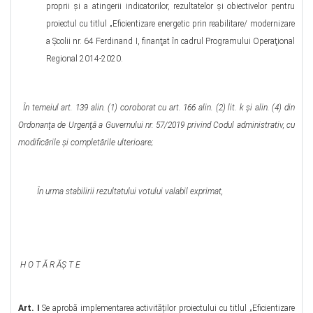
proprii şi a atingerii indicatorilor, rezultatelor şi obiectivelor pentru
proiectul cu titlul „Eficientizare energetic prin reabilitare/ modernizare
a Şcolii nr. 64 Ferdinand I, finanţat în cadrul Programului Operaţional
Regional 2014-2020.
În temeiul art. 139 alin. (1) coroborat cu art. 166 alin. (2) lit. k şi alin. (4) din
Ordonanţa de Urgenţă a Guvernului nr. 57/2019 privind Codul administrativ, cu
modificările și completările ulterioare;
În urma stabilirii rezultatului votului valabil exprimat,
H O T Ă R ĂŞ T E
Art. I
Se aprobă implementarea activităților proiectului cu titlul „Eficientizare