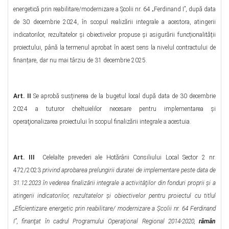
energetică prin reabilitare/modernizare a Şcolii nr. 64 „Ferdinand I”, după data
de 30 decembrie 2024, în scopul realizării integrale a acestora, atingerii
indicatorilor, rezultatelor și obiectivelor propuse și asigurării funcționalității
proiectului, până la termenul aprobat în acest sens la nivelul contractului de
finanțare, dar nu mai târziu de 31 decembrie 2025.
Art. II
Se aprobă susținerea de la bugetul local după data de 30 decembrie
2024 a tuturor cheltuielilor necesare pentru implementarea și
operaţionalizarea proiectului în scopul finalizării integrale a acestuia.
Art. III
Celelalte prevederi ale Hotărârii Consiliului Local Sector 2 nr.
472/2023
privind aprobarea prelungirii duratei de implementare peste data de
31.12.2023 în vederea finalizării integrale a activităţilor din fonduri proprii şi a
atingerii indicatorilor, rezultatelor şi obiectivelor pentru proiectul cu titlul
„Eficientizare energetic prin reabilitare/ modernizare a Şcolii nr. 64 Ferdinand
I”, finanţat în cadrul Programului Operaţional Regional 2014-2020,
rămân