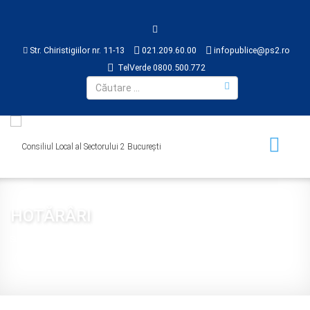
Str. Chiristigiilor nr. 11-13
021.209.60.00
infopublice@ps2.ro
TelVerde 0800.500.772
HOTĂRÂRI
Sunteți aici:
Acasă
CONSILIUL LOCAL
HOTĂRÂRI
2024
Hotărârea nr. 375 din 2024