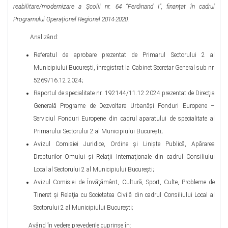
reabilitare/modernizare a Şcolii nr. 64 “Ferdinand I”, finanțat în cadrul
Programului Operațional Regional 2014-2020
.
Analizând:
Referatul de aprobare prezentat de Primarul Sectorului 2 al
Municipiului Bucureşti, înregistrat la Cabinet Secretar General sub nr.
5269/16.12.2024;
Raportul de specialitate nr. 192144/11.12.2024 prezentat de Direcţia
Generală Programe de Dezvoltare Urbanăşi Fonduri Europene –
Serviciul Fonduri Europene din cadrul aparatului de specialitate al
Primarului Sectorului 2 al Municipiului București;
Avizul Comisiei Juridice, Ordine şi Linişte Publică, Apărarea
Drepturilor Omului şi Relaţii Internaţionale din cadrul Consiliului
Local al Sectorului 2 al Municipiului Bucureşti;
Avizul Comisiei de Învăţământ, Cultură, Sport, Culte, Probleme de
Tineret şi Relaţia cu Societatea Civilă din cadrul Consiliului Local al
Sectorului 2 al Municipiului București;
Având în vedere prevederile cuprinse în: