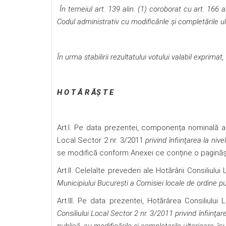
În temeiul
art. 139 alin. (1) coroborat cu art. 166 a
Codul administrativ cu modificările şi completările ul
În urma stabilirii rezultatului votului valabil exprimat,
H O T Ă R ĂŞ T E
Art.I. Pe data prezentei, componența nominală a 
Local Sector 2 nr. 3/2011
privind înfiinţarea la nivel
se modifică conform Anexei ce conține o paginăși 
Art.II. Celelalte prevederi ale Hotărârii Consiliulu
Municipiului Bucureşti a Comisiei locale de ordine pu
Art.III. Pe data prezentei, Hotărârea Consiliului
Consiliului Local Sector 2 nr. 3/2011 privind înfiinţare