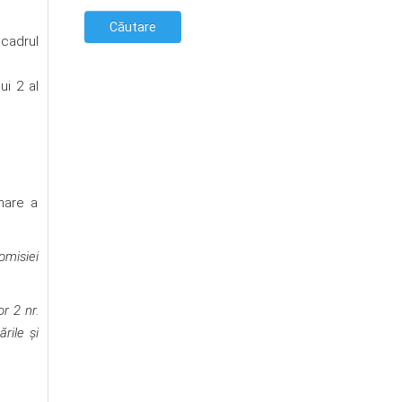
 cadrul
ui 2 al
nare a
omisiei
r 2 nr.
rile și