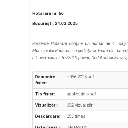
Hotărâre nr. 66
Bucureşti, 24.03.2025
Prezenta Hotărâre conține un număr de 4 pagini, 
Municipiului Bucureşti în şedinţa ordinară din data
a Guvernului nr. 57/2019 privind Codul administrativ,
Denumire
H066-2025.pdf
fișier:
Tip fișier:
application/pdf
Vizualizări:
602 Vizualizări
Descărcare:
253 times
Data creării:
24-03-2025