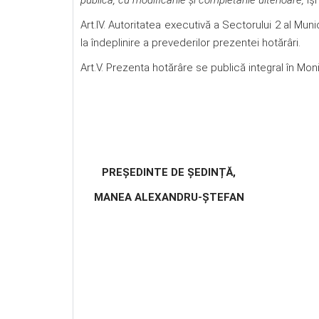
publică, cu modificările și completarile ulterioare,
îș
Art.IV. Autoritatea executivă a Sectorului 2 al Mun
la îndeplinire a prevederilor prezentei hotărâri.
Art.V. Prezenta hotărâre se publică integral în Monit
PREȘEDINTE DE ȘEDINȚĂ,
MANEA ALEXANDRU-ȘTEFAN