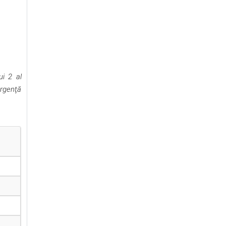
ui 2 al
Urgenţă