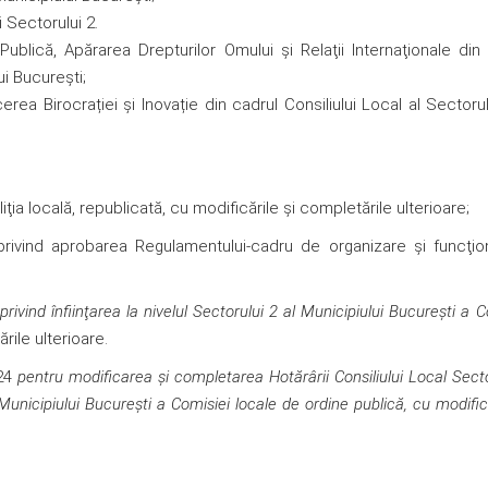
 Sectorului 2.
 Publică, Apărarea Drepturilor Omului şi Relaţii Internaţionale din
ui Bucureşti;
ea Birocrației și Inovație din cadrul Consiliului Local al Sectorul
liţia locală, republicată, cu modificările şi completările ulterioare;
privind aprobarea Regulamentului-cadru de organizare şi funcţio
1
privind înfiinţarea la nivelul Sectorului 2 al Municipiului Bucureşti a C
rile ulterioare.
24
pentru modificarea și completarea Hotărârii Consiliului Local Secto
 Municipiului Bucureşti a Comisiei locale de ordine publică, cu modifică