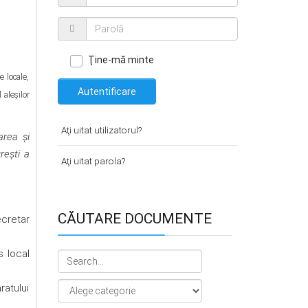
Ţine-mă minte
e locale,
Autentificare
 aleșilor
Aţi uitat utilizatorul?
area şi
reşti a
Aţi uitat parola?
CĂUTARE DOCUMENTE
ecretar
s local
ratului