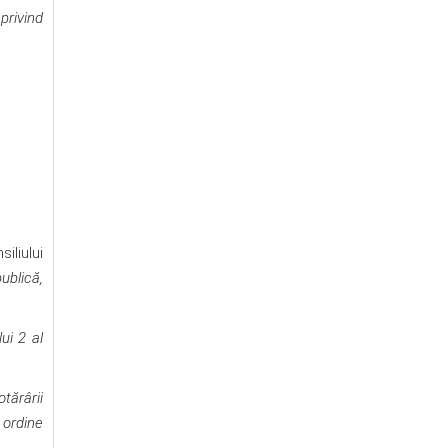
privind
iliului
ublică,
lui 2
al
tărârii
 ordine