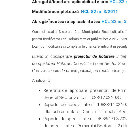
Abrogată/Încetare aplicabilitate prin
HCL S2 n
Modifică/completează
HCL S2 nr. 3/2011
Abrog
ă
/Încetează aplicabilitatea
HCL S2 nr. 
Consiliul Local al Sectorului 2 al Municipiului Bucureşti, ales
pentru modificarea Legii administrației publice locale nr. 215/
locali, cu modificările şi completările ulterioare, întrunit în ședi
Luând în considerare
proiectul de hotărâre
iniţia
completarea Hotărârii Consiliului Local Sector 2 nr. 
Comisiei locale de ordine publică, cu modificările și 
Analizând:
Referatul de aprobare prezentat de Primarul
General Sector 2 sub nr.1088/17.03.2025;
Raportul de specialitate nr. 19838/14.03.20
aflat sub autoritatea Consiliului Local al Sect
Raportul de specialitate nr. 44988/17.03.202
de specialitate al Primarului Sectorului 2 al 