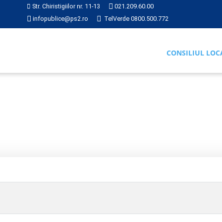
Str. Chiristigiilor nr. 11-13
021.209.60.00
infopublice@ps2.ro
TelVerde 0800.500.772
CONSILIUL LOC
RI
2025
Hotărârea nr. 066 din 2025