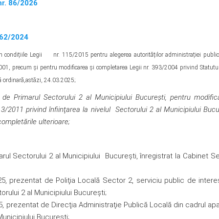
r. 86/2026
362/2024
 în condițiile Legii nr. 115/2015 pentru alegerea autorităților administrației public
2001, precum și pentru modificarea şi completarea Legii nr. 393/2004 privind Statutul
nță ordinară,astăzi, 24.03.2025;
t de
Primarul Sectorului 2 al Municipiului București,
pentru modific
3/2011 privind înfiinţarea la nivelul
Sectorului 2
al Municipiului Bucu
completările ulterioare
;
 Sectorului 2 al Municipiului București, înregistrat la Cabinet S
25, prezentat de Poliţia Locală Sector 2, serviciu public de intere
orului 2 al Municipiului București;
5, prezentat de Direcţia Administraţie Publică Locală din cadrul apa
Municipiului Bucureşti;