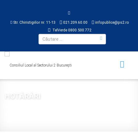
Str. Chiristigiilor nr. 11-13
021.209.60.00
infopublice@ps2.ro
TelVerde 0800.500.772
HOTĂRÂRI
Sunteți aici:
Acasă
CONSILIUL LOCAL
HOTĂRÂRI
2025
Hotărârea nr. 284 din 2025