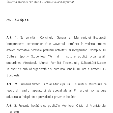
În urma stabilirii rezultatului votului valabil exprimat,
H O T Ă R ĂȘ T E
Art. 1.
Se solicită Consiliului General al Municipiului București,
întreprinderea demersurilor către Guvernul României în vederea emiterii
actelor normative necesare preluării activității și reorganizării Complexului
Cultural Sportiv Studenţesc "Tei", din instituție publică organizatăîn
subordinea Ministerului Muncii, Familiei, Tineretului şi Solidarităţii Sociale,
în instituție publică organizatăîn subordinea Consiliului Local al Sectorului 2
București.
Art. 2.
Primarul Sectorului 2 al Municipiului București și structurile de
resort din cadrul aparatului de specialitate al Primarului, vor asigura
aducerea la îndeplinire a prevederilor prezentei hotărâri.
Art. 3.
Prezenta hotărâre se publicăîn Monitorul Oficial al Municipiului
București.