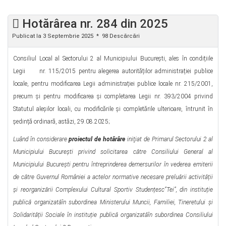
Hotărârea nr. 284 din 2025
Publicat la 3 Septembrie 2025
98 Descărcări
Consiliul Local al Sectorului 2 al Municipiului Bucureşti, ales în condițiile
Legii nr. 115/2015 pentru alegerea autorităților administrației publice
locale, pentru modificarea Legii administrației publice locale nr. 215/2001,
precum și pentru modificarea şi completarea Legii nr. 393/2004 privind
Statutul aleșilor locali, cu modificările şi completările ulterioare, întrunit în
ședință ordinară, astăzi, 29.08.2025;
Luând în considerare
proiectul de hotărâre
iniţiat de
Primarul Sectorului 2 al
Municipiului Bucureşti privind solicitarea către Consiliului General al
Municipiului București pentru întreprinderea demersurilor în vederea emiterii
de către Guvernul României a actelor normative necesare preluării activității
și reorganizării Complexului Cultural Sportiv Studențesc”Tei”, din instituție
publică organizatăîn subordinea Ministerului Muncii, Familiei, Tineretului și
Solidarității Sociale în instituție publică organizatăîn subordinea Consiliului