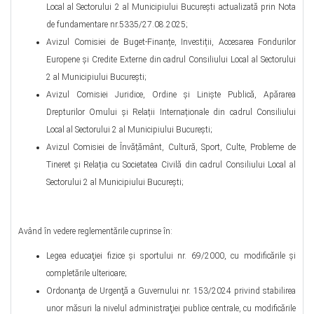
Local al Sectorului 2 al Municipiului București actualizată prin Nota
de fundamentare nr.5335/27.08.2025;
Avizul Comisiei de Buget-Finanțe, Investiții, Accesarea Fondurilor
Europene și Credite Externe din cadrul Consiliului Local al Sectorului
2 al Municipiului Bucureşti;
Avizul Comisiei Juridice, Ordine și Liniște Publică, Apărarea
Drepturilor Omului și Relații Internaționale din cadrul Consiliului
Local al Sectorului 2 al Municipiului Bucureşti;
Avizul Comisiei de Învățământ, Cultură, Sport, Culte, Probleme de
Tineret și Relația cu Societatea Civilă din cadrul Consiliului Local al
Sectorului 2 al Municipiului Bucureşti;
Având în vedere reglementările cuprinse în:
Legea educaţiei fizice şi sportului nr. 69/2000, cu modificările şi
completările ulterioare;
Ordonanţa de Urgenţă a Guvernului nr. 153/2024 privind stabilirea
unor măsuri la nivelul administraţiei publice centrale, cu modificările