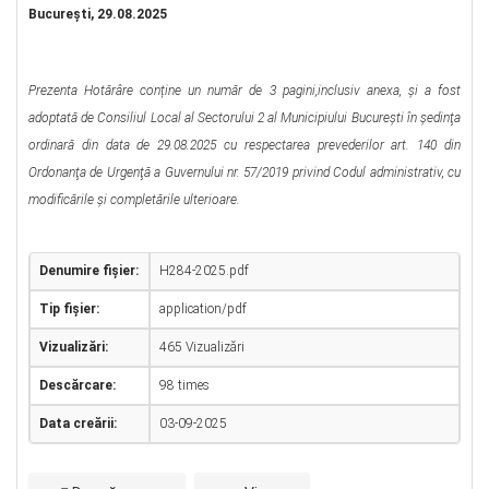
Bucureşti, 29.08.2025
Prezenta Hotărâre conține un număr de 3 pagini,inclusiv anexa, şi a fost
adoptată de Consiliul Local al Sectorului 2 al Municipiului Bucureşti în şedinţa
ordinară din data de 29.08.2025 cu respectarea prevederilor art. 140 din
Ordonanţa de Urgenţă a Guvernului nr. 57/2019 privind Codul administrativ, cu
modificările şi completările ulterioare.
Denumire fișier:
H284-2025.pdf
Tip fișier:
application/pdf
Vizualizări:
465 Vizualizări
Descărcare:
98 times
Data creării:
03-09-2025