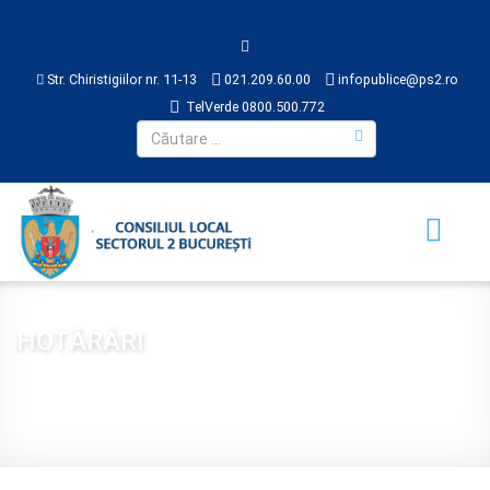
Str. Chiristigiilor nr. 11-13
021.209.60.00
infopublice@ps2.ro
TelVerde 0800.500.772
HOTĂRÂRI
Sunteți aici:
Acasă
CONSILIUL LOCAL
HOTĂRÂRI
2024
Hotărârea nr. 197 din 2024