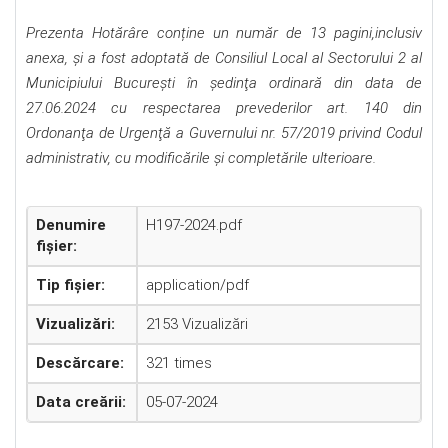
Prezenta Hotărâre conține un număr de 13 pagini,inclusiv
anexa, şi a fost adoptată de Consiliul Local al Sectorului 2 al
Municipiului Bucureşti în şedinţa ordinară din data de
27.06.2024 cu respectarea prevederilor art. 140 din
Ordonanţa de Urgenţă a Guvernului nr. 57/2019 privind Codul
administrativ, cu modificările şi completările ulterioare.
Denumire
H197-2024.pdf
fișier:
Tip fișier:
application/pdf
Vizualizări:
2153 Vizualizări
Descărcare:
321 times
Data creării:
05-07-2024