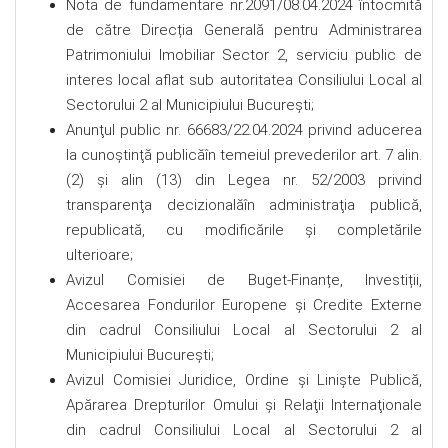
Nota de fundamentare nr.2091/08.04.2024 întocmită
de către Direcția Generală pentru Administrarea
Patrimoniului Imobiliar Sector 2, serviciu public de
interes local aflat sub autoritatea Consiliului Local al
Sectorului 2 al Municipiului București;
Anunţul public nr. 66683/22.04.2024 privind aducerea
la cunoştinţă publicăîn temeiul prevederilor art. 7 alin.
(2) și alin (13) din Legea nr. 52/2003 privind
transparenţa decizionalăîn administraţia publică,
republicată, cu modificările şi completările
ulterioare;
Avizul Comisiei de Buget-Finanțe, Investiții,
Accesarea Fondurilor Europene și Credite Externe
din cadrul Consiliului Local al Sectorului 2 al
Municipiului Bucureşti;
Avizul Comisiei Juridice, Ordine şi Linişte Publică,
Apărarea Drepturilor Omului şi Relaţii Internaţionale
din cadrul Consiliului Local al Sectorului 2 al