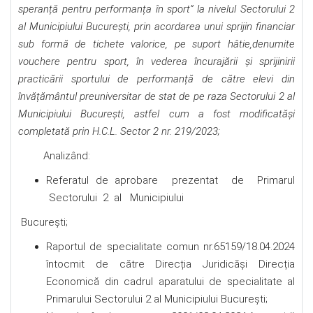
speranță pentru performanța în sport
” la nivelul Sectorului 2
al Municipiului București, prin acordarea unui sprijin financiar
sub formă de tichete valorice, pe suport hâtie,denumite
vouchere pentru sport, în vederea încurajării și sprijinirii
practicării sportului de performanță de către elevi din
învățământul preuniversitar de stat de pe raza Sectorului 2 al
Municipiului București, astfel cum a fost modificatăși
completată prin H.C.L. Sector 2 nr. 219/2023;
Analizând:
Referatul de aprobare prezentat de Primarul
Sectorului 2 al Municipiului
Bucureşti;
Raportul de specialitate comun nr.65159/18.04.2024
întocmit de către Direcția Juridicăși Direcția
Economică din cadrul aparatului de specialitate al
Primarului Sectorului 2 al Municipiului Bucureşti;