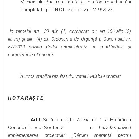
Municipiului București, astfel cum a fost modificatăși
completată prin H.C.L. Sector 2 nr. 219/2023;
În temeiul art. 139 alin. (1) coroborat cu art. 166 alin. (2)
lit. m) și alin. (4) din Ordonanţa de Urgenţă a Guvernului nr.
57/2019 privind Codul administrativ, cu modificările și
completările ulterioare;
În urma stabilirii rezultatului votului valabil exprimat,
H O T Ă R ĂŞ T E
Art.I
Se înlocuiește Anexa nr. 1 la Hotărârea
Consiliului Local Sector 2 nr. 106/2023
privind
implementarea proiectului ,,Dăruim speranță pentru