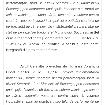
performanțăîn sport” la nivelul Sectorului 2 al Municipiului
București, prin acordarea unui sprijin financiar sub formă de
tichete valorice, pe suport hârtie, denumite vouchere pentru
sport, în vederea încurajării și sprijinirii practicării sportului de
performanță de către elevi din învățământul preuniversitar de
stat de pe raza Sectorului 2 al Municipiului București,
astfel
cum a fost modificatăși completată prin H.C.L.Sector 2 nr.
219/2023, cu Anexa, ce conține 9 pagini și este parte
integrantă din prezenta hotărâre.
Art.II
Celelalte prevederi ale Hotărârii Consiliului
Local Sector 2 nr. 106/2023
privind implementarea
proiectului ,,Dăruim speranță pentru performanțăîn sport” la
nivelul Sectorului 2 al Municipiului București, prin acordarea
unui sprijin financiar sub formă de tichete valorice, pe suport
de hârtie, denumite vouchere pentru sport, în vederea
încurajării și sprijinirii practicării sportului de performanță de