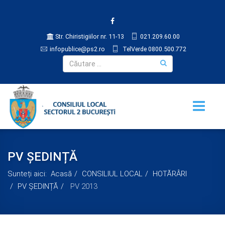
Str. Chiristigiilor nr. 11-13
021.209.60.00
infopublice@ps2.ro
TelVerde 0800.500.772
PV ȘEDINȚĂ
Sunteți aici:
Acasă
CONSILIUL LOCAL
HOTĂRÂRI
PV ȘEDINȚĂ
PV 2013