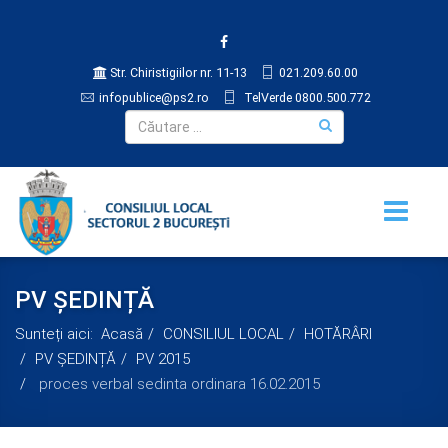
Str. Chiristigiilor nr. 11-13
021.209.60.00
infopublice@ps2.ro
TelVerde 0800.500.772
PV ȘEDINȚĂ
Sunteți aici:
Acasă
CONSILIUL LOCAL
HOTĂRÂRI
PV ȘEDINȚĂ
PV 2015
proces verbal sedinta ordinara 16.02.2015