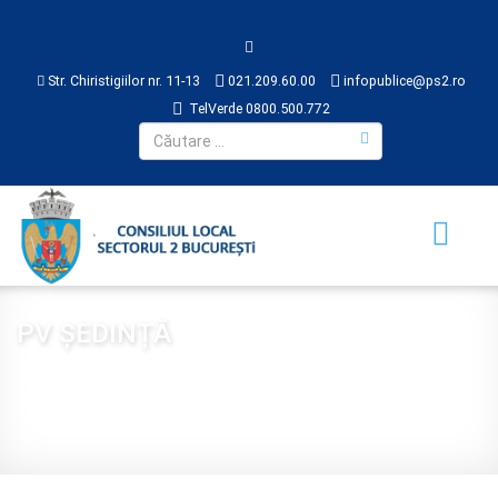
Str. Chiristigiilor nr. 11-13
021.209.60.00
infopublice@ps2.ro
TelVerde 0800.500.772
PV ȘEDINȚĂ
Sunteți aici:
Acasă
CONSILIUL LOCAL
HOTĂRÂRI
PV ȘEDINȚĂ
PV 2018
007 proces verbal sedință ordinara 22.06.2018