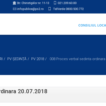
Str. Chiristigiilor nr. 11-13
021.209.60.00
infopublice@ps2.ro
TelVerde 0800.500.772
CONSILIUL LOC
RI
PV ȘEDINȚĂ
PV 2018
008 Proces verbal sedinta ordinara
rdinara 20.07.2018