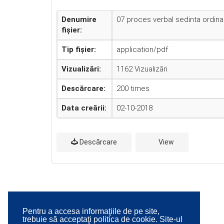
Denumire
07 proces verbal sedinta ordina
fișier:
Tip fișier:
application/pdf
Vizualizări:
1162 Vizualizări
Descărcare:
200 times
Data creării:
02-10-2018
Descărcare
View
Pentru a accesa informaţiile de pe site,
trebuie să acceptaţi politica de cookie. Site-ul