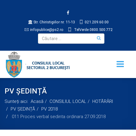
Str. Chiristigiilor nr. 11-13
021.209.60.00
infopublice@ps2.ro
TelVerde 0800.500.772
PV ȘEDINȚĂ
Sunteți aici:
Acasă
CONSILIUL LOCAL
HOTĂRÂRI
PV ȘEDINȚĂ
PV 2018
011 Proces verbal sedinta ordinara 27.09.2018