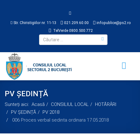
Str. Chiristigiilor nr. 11-13
021.209.60.00
infopublice@ps2.ro
TelVerde 0800.500.772
PV ȘEDINȚĂ
Sunteți aici:
Acasă
CONSILIUL LOCAL
HOTĂRÂRI
PV ȘEDINȚĂ
PV 2018
006 Proces verbal sedinta ordinara 17.05.2018