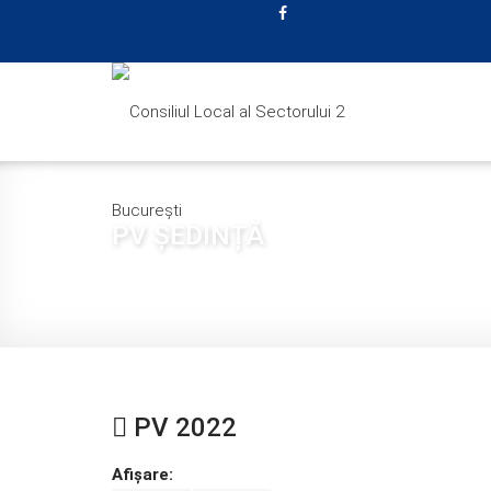
PV ȘEDINȚĂ
Sunteți aici:
Acasă
CONSILIUL LOCAL
HOTĂRÂ
PV 2022
Afișare: