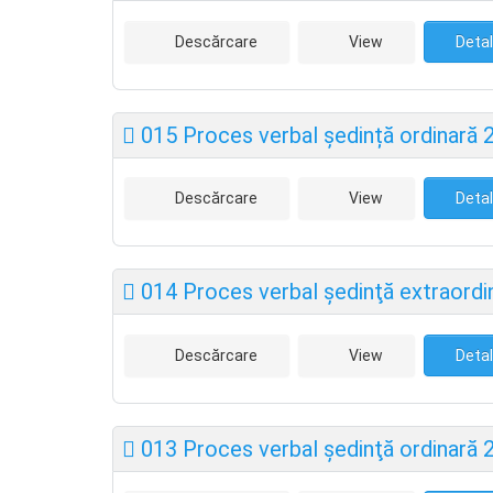
Descărcare
View
Detal
015 Proces verbal ședință ordinară 
Descărcare
View
Detal
014 Proces verbal şedinţă extraordi
Descărcare
View
Detal
013 Proces verbal şedinţă ordinară 