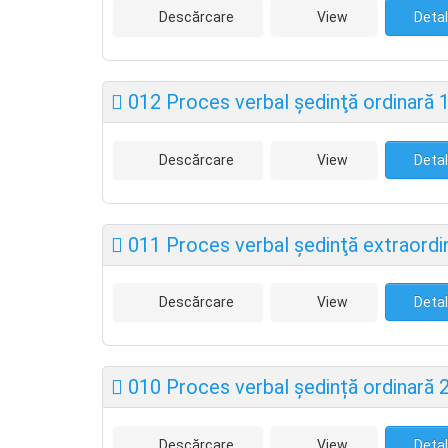
Descărcare
View
Detal
012 Proces verbal şedinţă ordinară 
Descărcare
View
Detal
011 Proces verbal şedinţă extraordi
Descărcare
View
Detal
010 Proces verbal ședință ordinară 
Descărcare
View
Detal