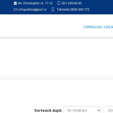
Str. Chiristigiilor nr. 11-13
021.209.60.00
infopublice@ps2.ro
TelVerde 0800.500.772
CONSILIUL LOC
RI
PV ȘEDINȚĂ
PV 2022
Sortează după: