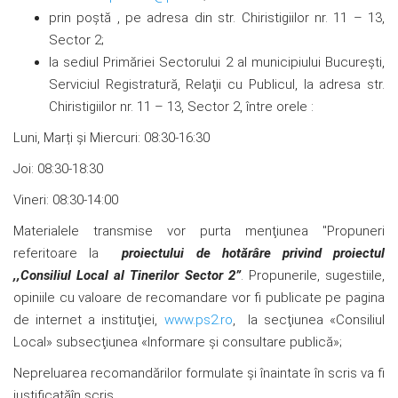
prin poștă , pe adresa din str. Chiristigiilor nr. 11 – 13,
Sector 2;
la sediul Primăriei Sectorului 2 al municipiului București,
Serviciul Registratură, Relaţii cu Publicul, la adresa str.
Chiristigiilor nr. 11 – 13, Sector 2, între orele :
Luni, Marți și Miercuri: 08:30-16:30
Joi: 08:30-18:30
Vineri: 08:30-14:00
Materialele transmise vor purta menţiunea "Propuneri
referitoare la
proiectului de hotărâre
privind proiectul
,,Consiliul Local al Tinerilor Sector 2
”
. Propunerile, sugestiile,
opiniile cu valoare de recomandare vor fi publicate pe pagina
de internet a instituţiei,
www.ps2.ro
, la secţiunea «Consiliul
Local» subsecţiunea «Informare și consultare publică»;
Nepreluarea recomandărilor formulate şi înaintate în scris va fi
justificatăîn scris.