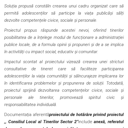
Soluția propusă constăîn crearea unui cadru organizat care să
permită adolescenților să participe la viața publicăși săîți
dezvolte competențele civice, sociale și personale.
Proiectul propus răspunde acestei nevoi, oferind tinerilor
posibilitatea de a înțelege modul de funcționare a administrației
publice locale, de a formula opinii și propuneri și de a se implica
în activități cu impact social, educativ și comunitar.
Impactul scontat al proiectului vizează crearea unei stricturi
consultative de tineret care să faciliteze participarea
adolescenților la viața comunității și săîncurajeze implicarea lor
în identificarea problemelor și propunerea de soluții. Totodată,
proiectul sprijină dezvoltarea competențelor civice, sociale și
personale ale tinerilor, promovează spiritul civic și
responsabilitatea individuală.
Documentația aferentă
proiectului de hotărâre
privind proiectul
,, Consiliul Local al Tinerilor Sector 2’’
include
anexă, referatul