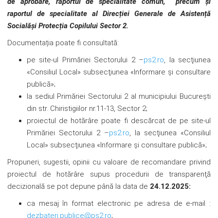
de aprobare, raportul de specialitate comun, precum și
raportul de specialitate al Direcției Generale de Asistență
Socialăși Protecția Copilului Sector 2.
Documentația poate fi consultată:
pe site-ul Primăriei Sectorului 2 –
ps2.ro
, la secţiunea
«Consiliul Local» subsecţiunea «Informare și consultare
publică»;
la sediul Primăriei Sectorului 2 al municipiului București
din str. Chiristigiilor nr.11-13, Sector 2;
proiectul de hotărâre poate fi descărcat de pe site-ul
Primăriei Sectorului 2 –
ps2.ro
, la secţiunea «Consiliul
Local» subsecţiunea «Informare și consultare publică»;
Propuneri, sugestii, opinii cu valoare de recomandare privind
proiectul de hotărâre supus procedurii de transparenţă
decizională se pot depune până la data de
24.12.2025:
ca mesaj în format electronic pe adresa de e-mail :
dezbateri.publice@ps2.ro
;