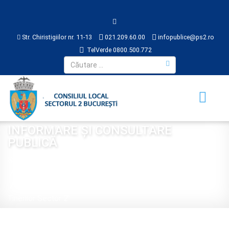
Str. Chiristigiilor nr. 11-13
021.209.60.00
infopublice@ps2.ro
TelVerde 0800.500.772
INFORMARE ŞI CONSULTARE
PUBLICĂ
Sunteți aici:
Acasă
CONSILIUL LOCAL
INFORMARE ŞI CONSULTARE PUBLICĂ
Proiect de hotărâre privind proiectul ,, Consiliul Local al
Tinerilor Sector 2’’