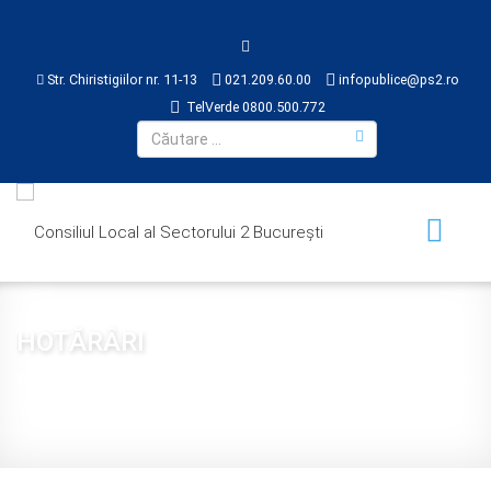
Str. Chiristigiilor nr. 11-13
021.209.60.00
infopublice@ps2.ro
TelVerde 0800.500.772
HOTĂRÂRI
Sunteți aici:
Acasă
CONSILIUL LOCAL
HOTĂRÂRI
2016
Hotărâre 218 din 2016