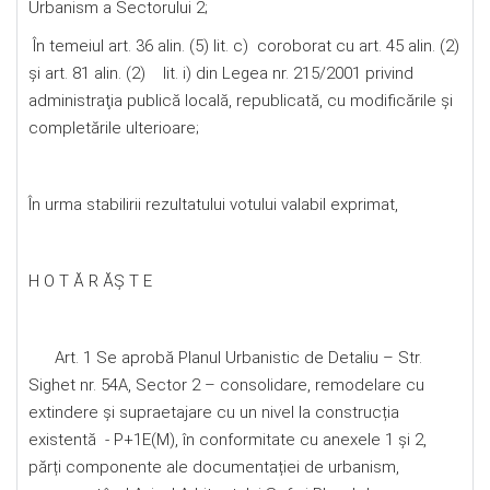
Urbanism a Sectorului 2;
În temeiul art. 36 alin. (5) lit. c) coroborat cu art. 45 alin. (2)
și art. 81 alin. (2) lit. i) din Legea nr. 215/2001 privind
administraţia publică locală, republicată, cu modificările şi
completările ulterioare;
În urma stabilirii rezultatului votului valabil exprimat,
H O T Ă R ĂŞ T E
Art. 1 Se aprobă Planul Urbanistic de Detaliu – Str.
Sighet nr. 54A, Sector 2 – consolidare, remodelare cu
extindere și supraetajare cu un nivel la construcția
existentă - P+1E(M), în conformitate cu anexele 1 și 2,
părți componente ale documentației de urbanism,