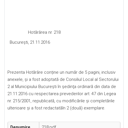
Hotărârea nr. 218
Bucureşti, 21.11.2016
Prezenta Hotărâre conține un număr de 5 pagini, inclusiv
anexele, și a fost adoptată de Consiliul Local al Sectorului
2 al Municipiului Bucureşti în şedinţa ordinară din data de
21.11.2016 cu respectarea prevederilor art. 47 din Legea
nr. 215/2001, republicată, cu modificările şi completările
ulterioare şi a fost redactatăîn 2 (două) exemplare.
Denumire
218.pdf