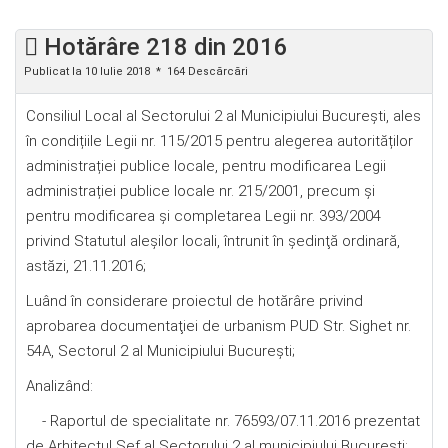
Hotărâre 218 din 2016
Publicat la 10 Iulie 2018
164 Descărcări
Consiliul Local al Sectorului 2 al Municipiului Bucureşti, ales
în condițiile Legii nr. 115/2015 pentru alegerea autorităților
administrației publice locale, pentru modificarea Legii
administrației publice locale nr. 215/2001, precum și
pentru modificarea şi completarea Legii nr. 393/2004
privind Statutul aleșilor locali, întrunit în şedinţă ordinară,
astăzi, 21.11.2016;
Luând în considerare proiectul de hotărâre privind
aprobarea documentaţiei de urbanism PUD Str. Sighet nr.
54A, Sectorul 2 al Municipiului Bucureşti;
Analizând:
- Raportul de specialitate nr. 76593/07.11.2016 prezentat
de Arhitectul Şef al Sectorului 2 al municipiului Bucureşti;