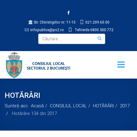
Str. Chiristigiilor nr. 11-13
021.209.60.00
infopublice@ps2.ro
TelVerde 0800.500.772
HOTĂRÂRI
Sunteți aici:
Acasă
CONSILIUL LOCAL
HOTĂRÂRI
2017
Hotărâre 134 din 2017