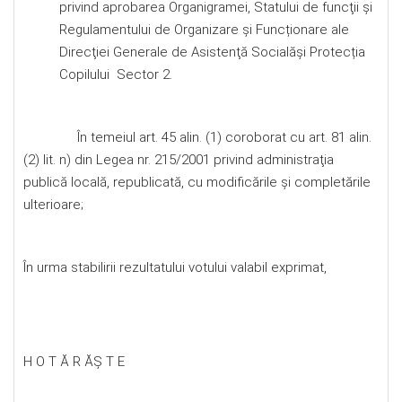
privind aprobarea Organigramei, Statului de funcţii şi
Regulamentului de Organizare şi Funcționare ale
Direcţiei Generale de Asistenţă Socialăşi Protecția
Copilului Sector 2.
În temeiul art. 45 alin. (1) coroborat cu art. 81 alin.
(2) lit. n) din Legea nr. 215/2001 privind administraţia
publică locală, republicată, cu modificările şi completările
ulterioare;
În urma stabilirii rezultatului votului valabil exprimat,
H O T Ă R ĂŞ T E