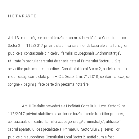
H O T Ă R ĂŞ T E
Art. I Se modificăşi se completează anexa nr. 4 la Hotărârea Consiliului Local
Sector 2 nr. 112/2017 privind stabilirea salariilor de bază aferente funcţiilor
publice şi contractuale din cadrul familiei ocupaţionale ,,Administraţie”,
utilizate în cadrul aparatului de specialitate al Primarului Sectorului 2 şi
serviciilor publice din subordinea Consiliului Local Sector 2, astfel cum a fost
modificatăşi completată prin H.C.L. Sector 2 nr. 71/2018, conform anexei, ce
conţine 7 pagini şi face parte din prezenta hotărâre.
Art. II Celelalte prevederi ale Hotărârii Consiliului Local Sector 2 nr.
112/2017 privind stabilirea salariilor de bază aferente funcţiilor publice şi
contractuale din cadrul familiei ocupaţionale ,,Administraţie”, utilizate în
cadrul aparatului de specialitate al Primarului Sectorului 2 şi serviciilor
publice din subordinea Consiliului Local Sector 2, astfel cum a fost