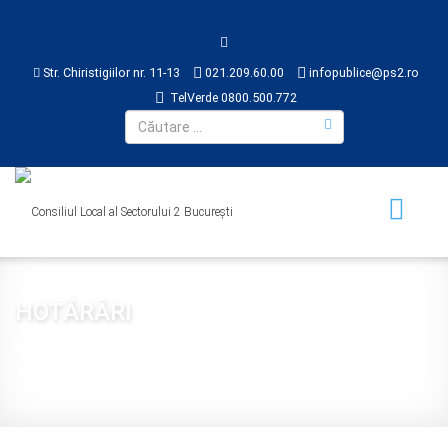
Str. Chiristigiilor nr. 11-13
021.209.60.00
infopublice@ps2.ro
TelVerde 0800.500.772
HOTĂRÂRI
Sunteți aici:
Acasă
CONSILIUL LOCAL
HOTĂRÂRI
2018
Hotărâre 141 din 2018