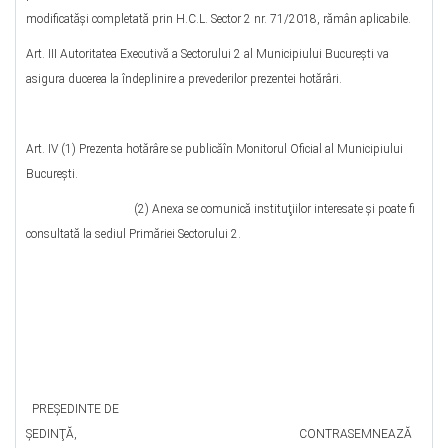
modificatăşi completată prin H.C.L. Sector 2 nr. 71/2018, rămân aplicabile.
Art. III Autoritatea Executivă a Sectorului 2 al Municipiului Bucureşti va
asigura ducerea la îndeplinire a prevederilor prezentei hotărâri.
Art. IV (1) Prezenta hotărâre se publicăîn Monitorul Oficial al Municipiului
Bucureşti.
(2) Anexa se comunică instituţiilor interesate şi poate fi
consultată la sediul Primăriei Sectorului 2.
PREŞEDINTE DE
ŞEDINŢĂ, CONTRASEMNEAZĂ