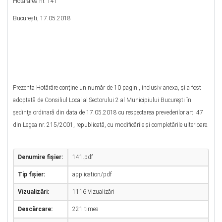
Hotărârea nr. 141
Bucureşti, 17.05.2018
Prezenta Hotărâre conține un număr de 10 pagini, inclusiv anexa, și a fost
adoptată de Consiliul Local al Sectorului 2 al Municipiului Bucureşti în
şedinţa ordinară din data de 17.05.2018 cu respectarea prevederilor art. 47
din Legea nr. 215/2001, republicată, cu modificările şi completările ulterioare.
Denumire fișier:
141.pdf
Tip fișier:
application/pdf
Vizualizări:
1116 Vizualizări
Descărcare:
221 times