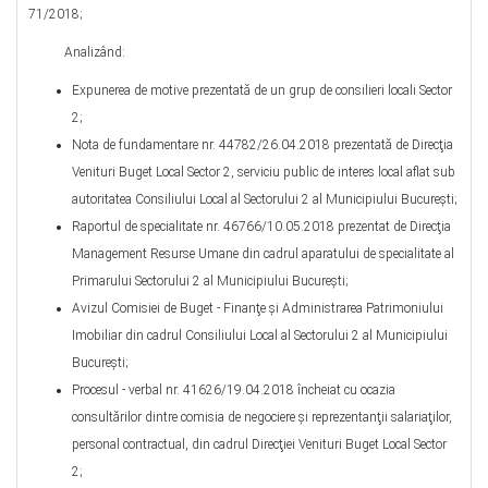
71/2018;
Analizând:
Expunerea de motive prezentată de un grup de consilieri locali Sector
2;
Nota de fundamentare nr. 44782/26.04.2018 prezentată de Direcţia
Venituri Buget Local Sector 2, serviciu public de interes local aflat sub
autoritatea Consiliului Local al Sectorului 2 al Municipiului București;
Raportul de specialitate nr. 46766/10.05.2018 prezentat de Direcţia
Management Resurse Umane din cadrul aparatului de specialitate al
Primarului Sectorului 2 al Municipiului Bucureşti;
Avizul Comisiei de Buget - Finanţe şi Administrarea Patrimoniului
Imobiliar din cadrul Consiliului Local al Sectorului 2 al Municipiului
Bucureşti;
Procesul - verbal nr. 41626/19.04.2018 încheiat cu ocazia
consultărilor dintre comisia de negociere şi reprezentanţii salariaţilor,
personal contractual, din cadrul Direcţiei Venituri Buget Local Sector
2;