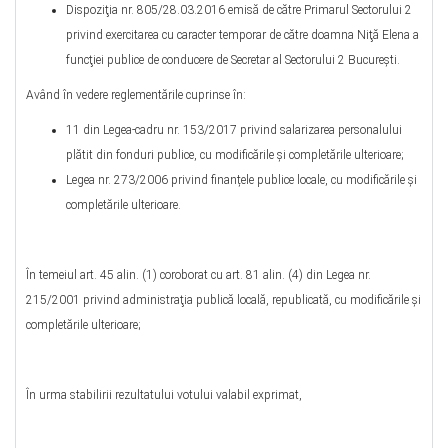
Dispoziţia nr. 805/28.03.2016 emisă de către Primarul Sectorului 2
privind exercitarea cu caracter temporar de către doamna Niţă Elena a
funcţiei publice de conducere de Secretar al Sectorului 2 Bucureşti.
Având în vedere reglementările cuprinse în:
11 din Legea-cadru nr. 153/2017 privind salarizarea personalului
plătit din fonduri publice, cu modificările şi completările ulterioare;
Legea nr. 273/2006 privind finanțele publice locale, cu modificările și
completările ulterioare.
În temeiul art. 45 alin. (1) coroborat cu art. 81 alin. (4) din Legea nr.
215/2001 privind administraţia publică locală, republicată, cu modificările şi
completările ulterioare;
În urma stabilirii rezultatului votului valabil exprimat,