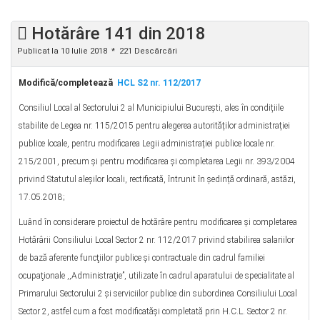
Hotărâre 141 din 2018
Publicat la 10 Iulie 2018
221 Descărcări
Modifică/completează
HCL S2 nr. 112/2017
Consiliul Local al Sectorului 2 al Municipiului București, ales în condițiile
stabilite de Legea nr. 115/2015 pentru alegerea autorităților administrației
publice locale, pentru modificarea Legii administrației publice locale nr.
215/2001, precum şi pentru modificarea şi completarea Legii nr. 393/2004
privind Statutul aleșilor locali, rectificată, întrunit în ședință ordinară, astăzi,
17.05.2018;
Luând în considerare proiectul de hotărâre pentru modificarea şi completarea
Hotărârii Consiliului Local Sector 2 nr. 112/2017 privind stabilirea salariilor
de bază aferente funcţiilor publice şi contractuale din cadrul familiei
ocupaţionale ,,Administraţie”, utilizate în cadrul aparatului de specialitate al
Primarului Sectorului 2 şi serviciilor publice din subordinea Consiliului Local
Sector 2, astfel cum a fost modificatăşi completată prin H.C.L. Sector 2 nr.