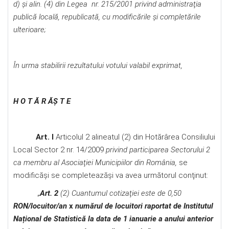
d) şi alin. (4) din Legea nr. 215/2001 privind administraţia
publică locală, republicată, cu modificările şi completările
ulterioare;
În urma stabilirii rezultatului votului valabil exprimat,
H O T Ă R ĂŞ T E
Art. I
Articolul 2 alineatul (2) din Hotărârea Consiliului
Local Sector 2 nr. 14/2009
privind participarea Sectorului 2
ca membru al Asociaţiei Municipiilor din România,
se
modificăşi se completeazăşi va avea următorul conţinut:
„
Art. 2
(2) Cuantumul cotizaţiei este de 0,50
RON/locuitor/an
x
numărul de locuitori raportat de Institutul
Național de Statistică la data de 1 ianuarie a anului anterior