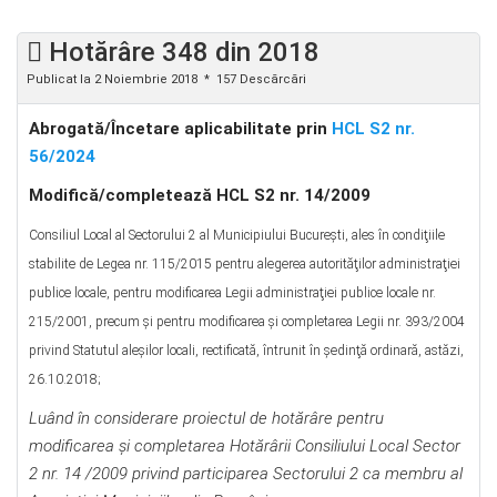
Hotărâre 348 din 2018
Publicat la 2 Noiembrie 2018
157 Descărcări
Abrogată/Încetare aplicabilitate prin
HCL S2 nr.
56/2024
Modifică/completează HCL S2 nr. 14/2009
Consiliul Local al Sectorului 2 al Municipiului Bucureşti, ales în condiţiile
stabilite de Legea nr. 115/2015 pentru alegerea autorităţilor administraţiei
publice locale, pentru modificarea Legii administraţiei publice locale nr.
215/2001, precum şi pentru modificarea şi completarea Legii nr. 393/2004
privind Statutul aleşilor locali, rectificată, întrunit în şedinţă ordinară, astăzi,
26.10.2018;
Luând în considerare proiectul de hotărâre
pentru
modificarea și completarea Hotărârii Consiliului Local Sector
2 nr. 14 /2009 privind participarea Sectorului 2 ca membru al