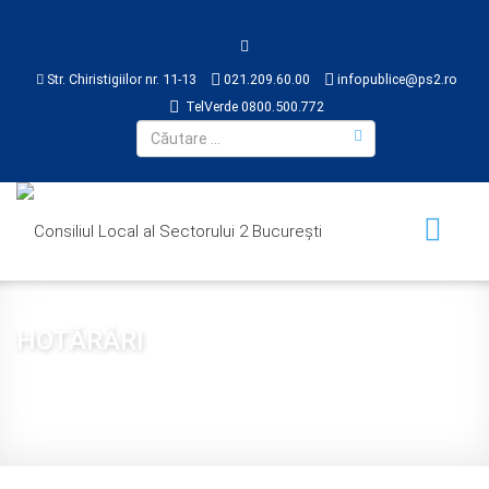
Str. Chiristigiilor nr. 11-13
021.209.60.00
infopublice@ps2.ro
TelVerde 0800.500.772
HOTĂRÂRI
Sunteți aici:
Acasă
CONSILIUL LOCAL
HOTĂRÂRI
2018
Hotărâre 348 din 2018