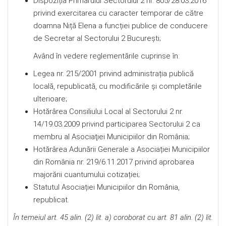
Dispoziția Primarului Sectorului 2 nr. 805/28.03.2016
privind exercitarea cu caracter temporar de către
doamna Niță Elena a funcției publice de conducere
de Secretar al Sectorului 2 București;
Având în vedere reglementările cuprinse în:
Legea nr. 215/2001 privind administrația publică
locală, republicată, cu modificările și completările
ulterioare;
Hotărârea Consiliului Local al Sectorului 2 nr.
14/19.03.2009 privind participarea Sectorului 2 ca
membru al Asociaţiei Municipiilor din România;
Hotărârea Adunării Generale a Asociației Municipiilor
din România nr. 219/6.11.2017 privind aprobarea
majorării cuantumului cotizației;
Statutul Asociației Municipiilor din România,
republicat.
În temeiul art. 45 alin. (2) lit. a) coroborat cu art. 81 alin. (2) lit.