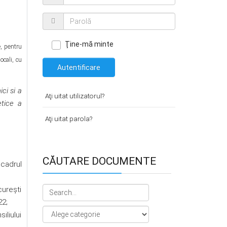
Ţine-mă minte
e, pentru
ocali, cu
Autentificare
ci si a
Aţi uitat utilizatorul?
etice a
Aţi uitat parola?
CĂUTARE DOCUMENTE
cadrul
ureşti
22;
iliului