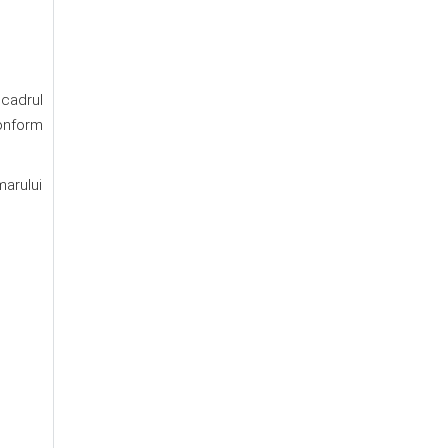
 cadrul
conform
marului