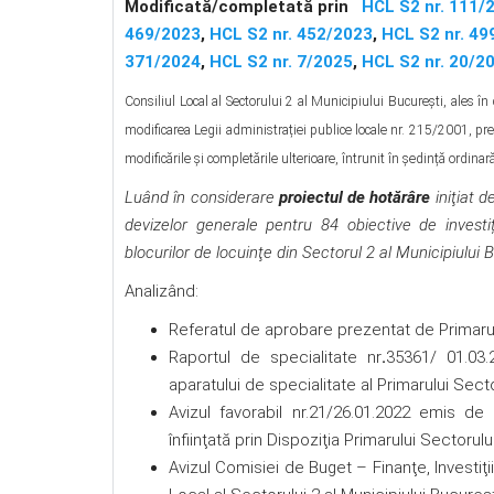
Modificată/completată prin
HCL S2 nr. 111/
469/2023
,
HCL S2 nr. 452/2023
,
HCL S2 nr. 49
371/2024
,
HCL S2 nr. 7/2025
,
HCL S2 nr. 20/2
Consiliul Local al Sectorului 2 al Municipiului Bucureşti, ales în
modificarea Legii administrației publice locale nr. 215/2001, pre
modificările şi completările ulterioare, întrunit în ședință ordina
Luând în considerare
proiectul de hotărâre
iniţiat d
devizelor generale pentru 84 obiective de investi
blocurilor de locuinţe din Sectorul 2 al Municipiului 
Analizând:
Referatul de aprobare prezentat de Primarul 
Raportul de specialitate nr
.
35361/ 01.03.
aparatului de specialitate al Primarului Secto
Avizul favorabil nr.21/26.01.2022 emis d
înfiinţată prin Dispoziţia Primarului Sectoru
Avizul Comisiei de Buget – Finanţe, Investiţi