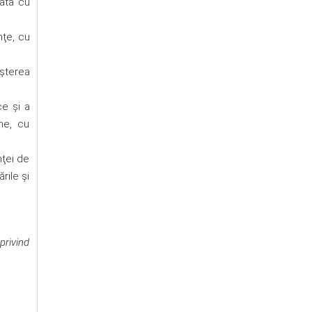
tată cu
nţe, cu
şterea
ce şi a
ne, cu
nţei de
rile şi
privind