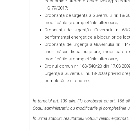
economice aferente obiectivelor/proiectelor
HG 79/2017;
Ordonanţa de Urgenţă a Guvernului nr. 18/20
modificările şi completările ulterioare;
Ordonanţa de Urgenţă a Guvernului nr. 63
performanţei energetice a blocurilor de locu
Ordonanţa de urgenţă a Guvernului nr. 114/2
unor măsuri fiscal-bugetare, modificare
modificările și completările ulterioare;
Ordinul comun nr. 163/540/23 din 17.03.20
Urgenţă a Guvernului nr. 18/2009 privind cre
completările ulterioare;
În temeiul art. 139 alin. (1) coroborat cu art. 166 al
Codul administrativ, cu modificările şi completările u
În urma stabilirii rezultatului votului valabil exprimat,