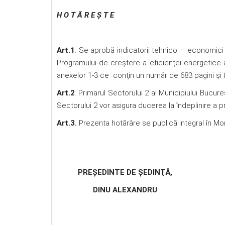
H O T Ă R E Ş T E
Art.1
. Se aprobă indicatorii tehnico – economici s
Programului de creştere a eficienței energetice a
anexelor 1-3 ce conţin un număr de 683 pagini şi 
Art.2
. Primarul Sectorului 2 al Municipiului Bucureş
Sectorului 2 vor asigura ducerea la îndeplinire a p
Art.3.
Prezenta hotărâre se publică integral în Moni
PREŞEDINTE DE ŞEDINŢĂ,
DINU ALEXANDRU