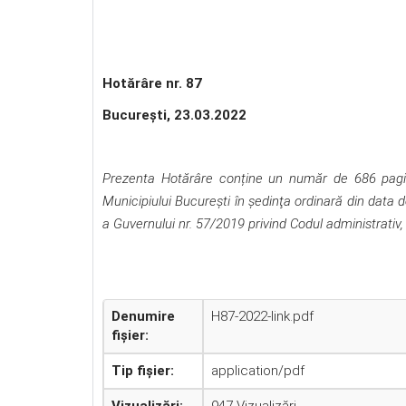
Hotărâre nr. 87
Bucureşti, 23.03.2022
Prezenta Hotărâre conține un număr de 686 pagini,
Municipiului Bucureşti în şedinţa ordinară din data
a Guvernului nr. 57/2019 privind Codul administrativ
Denumire
H87-2022-link.pdf
fișier:
Tip fișier:
application/pdf