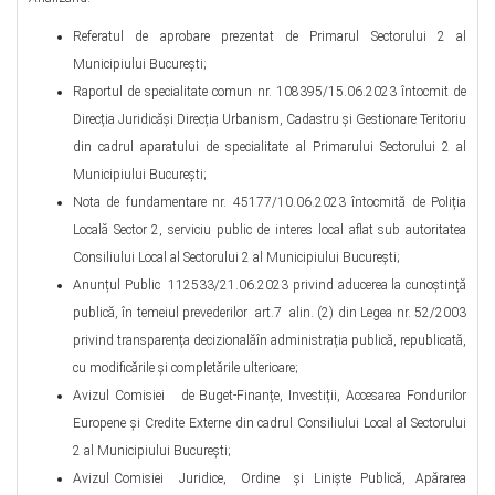
Referatul de aprobare prezentat de Primarul Sectorului 2 al
Municipiului București;
Raportul de specialitate comun nr. 108395/15.06.2023 întocmit de
Direcția Juridicăși Direcția Urbanism, Cadastru și Gestionare Teritoriu
din cadrul aparatului de specialitate al Primarului Sectorului 2 al
Municipiului Bucureşti;
Nota de fundamentare nr. 45177/10.06.2023 întocmită de Poliția
Locală Sector 2, serviciu public de interes local aflat sub autoritatea
Consiliului Local al Sectorului 2 al Municipiului București;
Anunțul Public 112533/21.06.2023 privind aducerea la cunoștință
publică, în temeiul prevederilor art.7 alin. (2) din Legea nr. 52/2003
privind transparența decizionalăîn administrația publică, republicată,
cu modificările și completările ulterioare;
Avizul Comisiei de Buget-Finanțe, Investiții, Accesarea Fondurilor
Europene și Credite Externe din cadrul Consiliului Local al Sectorului
2 al Municipiului București;
Avizul Comisiei Juridice, Ordine și Liniște Publică, Apărarea