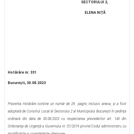
SECTORULUI 2,
ELENA NIȚĂ
Hotărâre nr. 331
Bucureşti, 30.08.2023
Prezenta Hotărâre conține un număr de 29 pagini, inclusiv anexa, şi a fost
adoptată de Consiliul Local al Sectorului 2 al Municipiului Bucureşti în şedinţa
ordinară din data de 30.08.2023 cu respectarea prevederilor art. 140 din
Ordonanţa de Urgenţă a Guvernului nr. 57/2019 privind Codul administrativ, cu
modificările şi completările ulterioare.