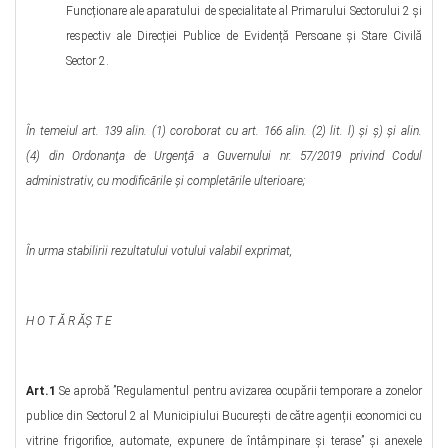
Funcționare ale aparatului de specialitate al Primarului Sectorului 2 și
respectiv ale Direcției Publice de Evidență Persoane și Stare Civilă
Sector 2.
În temeiul art. 139 alin. (1) coroborat cu art. 166 alin. (2) lit. l)
și ș) și alin.
(4)
din Ordonanţa de Urgenţă a Guvernului nr. 57/2019 privind Codul
administrativ, cu modificările şi completările ulterioare;
În urma stabilirii rezultatului votului valabil exprimat,
H O T Ă R ĂŞ T
E
Art.1
Se aprobă ”Regulamentul pentru avizarea ocupării temporare a zonelor
publice din Sectorul 2 al Municipiului București de către agenții economici cu
vitrine frigorifice, automate, expunere de întâmpinare și terase” și anexele