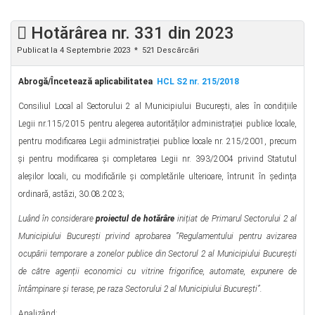
Hotărârea nr. 331 din 2023
Publicat la 4 Septembrie 2023
521 Descărcări
Abrog
ă
/Încetează aplicabilitatea
HCL S2 nr. 215/2018
Consiliul Local al Sectorului 2 al Municipiului București, ales în condițiile
Legii nr.115/2015 pentru alegerea autorităților administrației publice locale,
pentru modificarea Legii administrației publice locale nr. 215/2001, precum
și pentru modificarea şi completarea Legii nr. 393/2004 privind Statutul
aleșilor locali, cu modificările și completările ulterioare, întrunit în ședința
ordinară, astăzi, 30.08.2023;
Luând în considerare
proiectul de hotărâre
inițiat de Primarul Sectorului 2 al
Municipiului Bucure
ș
ti
privind aprobarea ”Regulamentului pentru avizarea
ocupării temporare a zonelor publice din Sectorul 2 al Municipiului București
de către agenții economici cu vitrine frigorifice, automate, expunere de
întâmpinare și terase, pe raza Sectorului 2 al Municipiului Bucureşti”
.
Analizând: