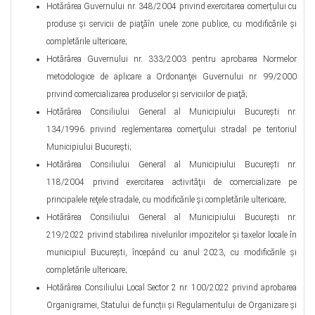
Hotărârea Guvernului nr. 348/2004 privind exercitarea comerțului cu
produse şi servicii de piaţăîn unele zone publice, cu modificările şi
completările ulterioare;
Hotărârea Guvernului nr. 333/2003 pentru aprobarea Normelor
metodologice de aplicare a Ordonanţei Guvernului nr. 99/2000
privind comercializarea produselor şi serviciilor de piaţă;
Hotărârea Consiliului General al Municipiului Bucureşti nr.
134/1996 privind reglementarea comerţului stradal pe teritoriul
Municipiului Bucureşti;
Hotărârea Consiliului General al Municipiului Bucureşti nr.
118/2004 privind exercitarea activităţii de comercializare pe
principalele reţele stradale, cu modificările şi completările ulterioare;
Hotărârea Consiliului General al Municipiului Bucureşti nr.
219/2022 privind stabilirea nivelurilor impozitelor şi taxelor locale în
municipiul Bucureşti, începând cu anul 2023, cu modificările şi
completările ulterioare;
Hotărârea Consiliului Local Sector 2 nr. 100/2022 privind aprobarea
Organigramei, Statului de funcții și Regulamentului de Organizare și