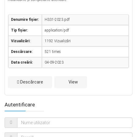
Denumire fișier:
H331-2023.pdf
Tip fișier:
application/pdf
Vizualizări:
1192 Vizualizări
Descărcare:
521 times
Data creării:
04-09-2023
Descărcare
View
Autentificare