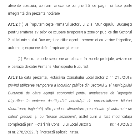
aferente acestuia, conform anexei ce conține 25 de pagini și face parte
integrantă din prezenta hotărâre.
Art.2
(1) Se împuternicește Primarul Sectorului 2 al Municipiului Bucureşti
pentru emiterea avizelor de ocupare temporare a zonelor publice din Sectorul
2 al Municipiului București de către agenții economici cu vitrine frigorifice,
automate, expunere de întâmpinare și terase.
(2) Pentru terasele sezoniere amplasate în zonele protejate, avizele se
eliberează de către Primăria Municipiului Bucureşti.
Art.3
La data prezentei, Hotărârea Consiliului Local Sector 2 nr. 215/2018
privind utilizarea temporară a locurilor publice din Sectorul 2 al Municipiului
București de către agenții economici pentru amplasarea de “agregate
frigorifice în vederea desfășurării activității de comercializare băuturi
răcoritoare, înghețată, alte produse alimentare preambalate și automate de
cafea” precum și cu “terase sezoniere”,
astfel cum a fost modificatăși
completată prin Hotărârile Consiliului Local Sector 2 nr. 140/2020
și nr. 278/2022, își încetează aplicabilitatea.