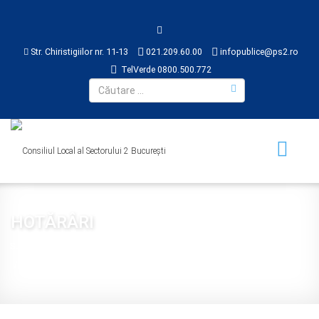
Str. Chiristigiilor nr. 11-13
021.209.60.00
infopublice@ps2.ro
TelVerde 0800.500.772
HOTĂRÂRI
Sunteți aici:
Acasă
CONSILIUL LOCAL
HOTĂRÂRI
2023
Hotărârea nr. 331 din 2023