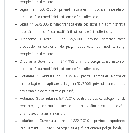
completările ulterioare;
Legea nr. 307/2006 privind apărarea împotriva incendiilor,
republicată, cu modificările şi completările ulterioare;
Legea nr. 52/2003 privind transparenţa decizionalăîn administraţia
publică, republicată, cu modificările și completările ulterioare;
Ordonanţa Guvernului nr. 99/2000 privind comercializarea
produselor şi serviciilor de piaţă, republicată, cu modificările şi
completările ulterioare;
Ordonanţa Guvernului nr. 21/1992 privind protecţia consumatorilor,
republicată, cu modificările şi completările ulterioare;
Hotărârea Guvernului nr. 831/2022 pentru aprobarea Normelor
metodologice de aplicare a Legii nr.52/2003 privind transparența
decizionalăîn administrația publică;
Hotărârea Guvernului nr. 571/2016 pentru aprobarea categoriilor de
construcţii şi amenajări care se supun avizării şi/sau autorizării
privind securitatea la incendiu;
Hotărârea Guvernului nr. 1332/2010 privind aprobarea
Regulamentului - cadru de organizare şi funcţionare a poliţiei locale;