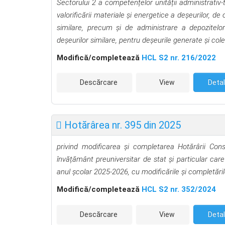
Sectorului 2 a competențelor unității administrativ-te
valorificării materiale și energetice a deșeurilor, d
similare, precum și de administrare a depozitelor
deșeurilor similare, pentru deșeurile generate și cole
Modifică/completează
HCL S2 nr. 216/2022
Descărcare
View
Detal
Hotărârea nr. 395 din 2025
privind modificarea şi completarea Hotărârii Cons
învățământ preuniversitar de stat și particular
care
anul școlar 2025-2026, cu modificările și completăril
Modifică/completează
HCL S2 nr. 352/2024
Descărcare
View
Detal