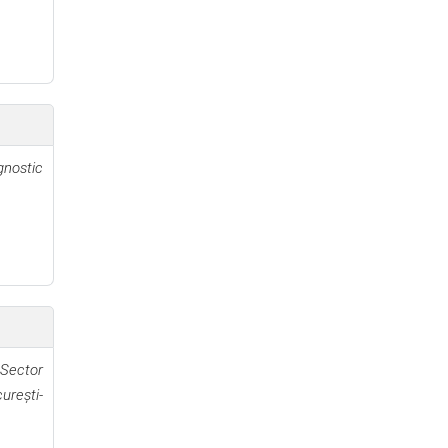
gnostic
 Sector
urești-