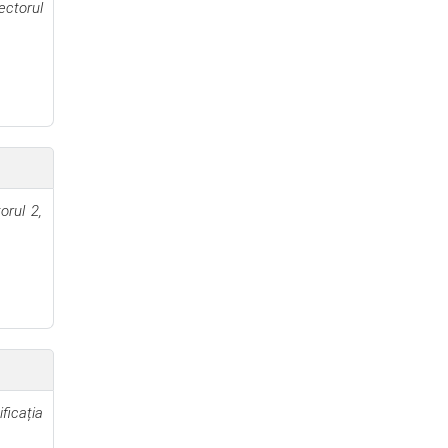
ectorul
orul 2,
ficația