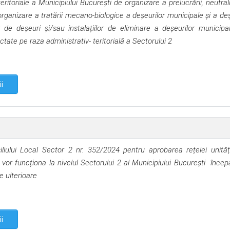
ritoriale a Municipiului București de organizare a prelucrării, neutraliz
e organizare a tratării mecano-biologice a deșeurilor municipale și a deș
 de deșeuri și/sau instalațiilor de eliminare a deșeurilor municipa
ctate pe raza administrativ- teritorială a Sectorului 2
ii
iliului Local Sector 2 nr. 352/2024 pentru aprobarea rețelei unităț
 vor funcționa la nivelul Sectorului 2 al Municipiului București
încep
e ulterioare
ii