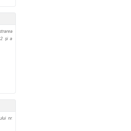
strarea
 2 și a
lui nr.