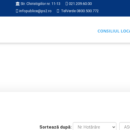
Str. Chiristigiilor nr. 11-13
021.209.60.00
infopublice@ps2.ro
TelVerde 0800.500.772
CONSILIUL LOC
RI
2025
Sortează după: