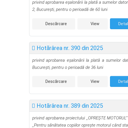
privind aprobarea eşalonării la plată a sumelor dato
2, Bucureşti
,
pentru o perioadă de 60 luni
Descărcare
View
Detal
Hotărârea nr. 390 din 2025
privind aprobarea eşalonării la plată a sumelor dat
Bucureşti
,
pentru o perioadă de 36 luni
Descărcare
View
Detal
Hotărârea nr. 389 din 2025
privind aprobarea proiectului ,,OPREȘTE MOTORUL”
,,Pentru sănătatea copiilor oprește motorul când sta