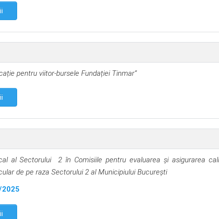
ii
cație pentru viitor-bursele Fundației Tinmar”
ii
al al Sectorului 2 în Comisiile pentru evaluarea şi asigurarea calit
icular de pe raza Sectorului 2 al Municipiului Bucureşti
6/2025
ii