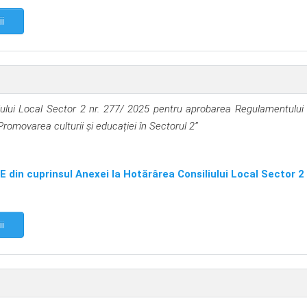
ii
liului Local Sector 2 nr. 277/ 2025 pentru aprobarea Regulamentului 
,Promovarea culturii
și educației în Sectorul 2
”
in cuprinsul Anexei la Hotărârea Consiliului Local Sector 2
ii