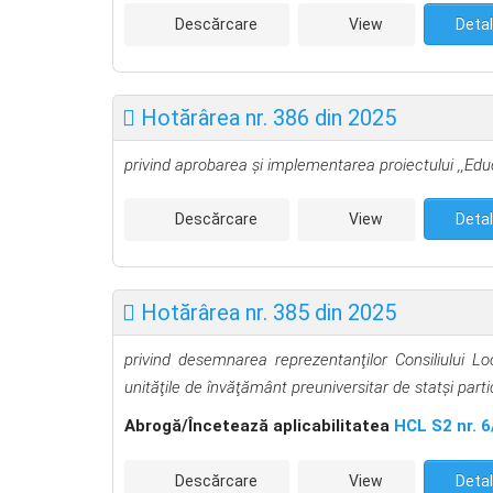
Descărcare
View
Detal
Hotărârea nr. 386 din 2025
privind aprobarea și implementarea proiectului ,,Edu
Descărcare
View
Detal
Hotărârea nr. 385 din 2025
privind desemnarea reprezentanţilor Consiliului Loc
unităţile de învăţământ preuniversitar de stat
şi part
Abrog
ă
/Încetează aplicabilitatea
HCL S2 nr. 
Descărcare
View
Detal