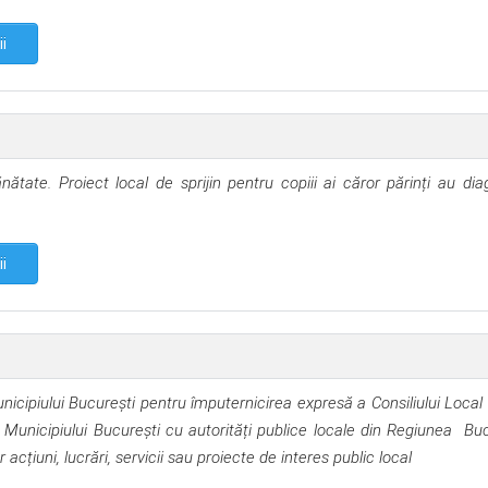
ii
ănătate. Proiect local de sprijin pentru copiii ai căror părinți au dia
ii
Municipiului București pentru împuternicirea expresă a
Consiliului Local
l Municipiului București cu autorități publice locale din Regiunea
Buc
 acțiuni, lucrări, servicii sau proiecte de interes public local