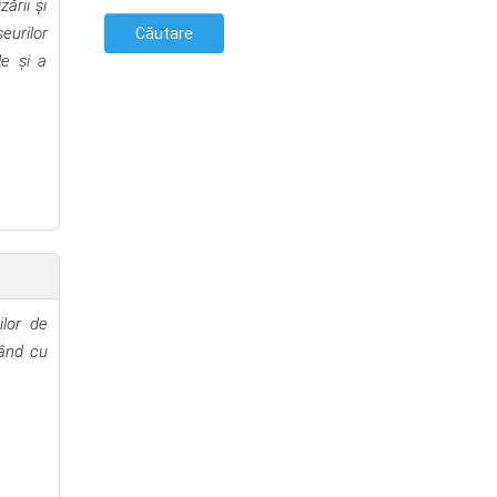
ării și
eurilor
le și a
ilor de
ând cu