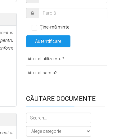
Ţine-mă minte
cial în
 pentru
Autentificare
conform
Aţi uitat utilizatorul?
Aţi uitat parola?
CĂUTARE DOCUMENTE
ocal al