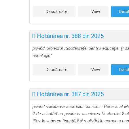
Descărcare
View
Detal
Hotărârea nr. 388 din 2025
privind proiectul „Solidaritate pentru educație și s
oncologic”
Descărcare
View
Detal
Hotărârea nr. 387 din 2025
privind solicitarea acordului Consiliului General al 
2 de a hotărî cu privire la asocierea
Sectorului 2 a
Ilfov, în vederea finanțării și realizării în comun a
unor