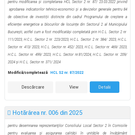
pentru modificarea și completarea HCL Sector 2 nr. 87/ 23.03.2022 privind
aprobarea indicatorilor tehnico-economici și a devizelor generale pentru 84
de obiective de investiții distincte din cadrul Programului de creștere a
eficienței energetice a blocurilor de locuințe din Sectorul 2 al Municipiului
București
, astfel cum a fost modificatăși completată prin H.C.L. Sector 2 nr
111/2023, H.C.L. Sector 2 nr. 223/2023, H.C.L. Sector 2 nr. 384/ 2023, H.C.L.
Sector nr. 413/ 2023, H.C.L. Sector nr. 452/ 2023, H.C.L. Sector nr. 469/ 2023,
H.C.L. Sector nr. 499/ 2023, H.C.L. Sector nr.81/2024, H.C.L. Sector nr. 209/
2024 şi H.C.L. Sector nr. 371/ 2024
Modifică/completează
HCL S2 nr. 87/2022
Descărcare
View
Detalii
Hotărârea nr. 006 din 2025
pentru desemnarea reprezentanţilor Consiliului Local Sector 2 în Comisiile
pentru evaluarea şi asigurarea calităţii în unităţile de învăţământ