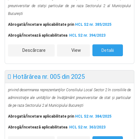
preuniversitar de stat
şi particular de pe raza Sectorului 2 al Municipiului
Bucureşti
Abrogată/Încetare aplicabilitate prin
HCL S2 nr. 385/2025
Abrog
ă
/Încetează aplicabilitatea
HCL S2 nr. 394/2023
Descărcare
View
Detalii
Hotărârea nr. 005 din 2025
privind desemnarea reprezentanţilor Consiliului Local Sector 2 în consiliile de
administraţie ale unităţilor de învăţământ preuniversitar de stat şi particular
de pe raza Sectorului 2 al Municipiului Bucureşti
Abrogată/Încetare aplicabilitate prin
HCL S2 nr. 384/2025
Abrog
ă
/Încetează aplicabilitatea
HCL S2 nr. 363/2023