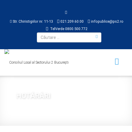
Str. Chiristigiilor nr. 11-13
021.209.60.00
infopublice@ps2.ro
TelVerde 0800.500.772
HOTĂRÂRI
Sunteți aici:
Acasă
CONSILIUL LOCAL
HOTĂRÂRI
2025