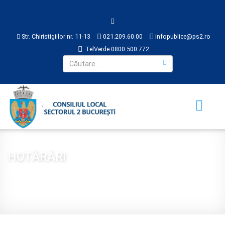
Str. Chiristigiilor nr. 11-13
021.209.60.00
infopublice@ps2.ro
TelVerde 0800.500.772
HOTĂRÂRI
Sunteți aici:
Acasă
CONSILIUL LOCAL
HOTĂRÂRI
2018
Hotărâre 214 din 2018