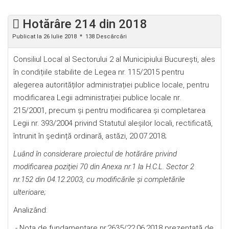
Hotărâre 214 din 2018
Publicat la 26 Iulie 2018
138 Descărcări
Consiliul Local al Sectorului 2 al Municipiului București, ales
în condițiile stabilite de Legea nr. 115/2015 pentru
alegerea autorităților administrației publice locale, pentru
modificarea Legii administrației publice locale nr.
215/2001, precum şi pentru modificarea şi completarea
Legii nr. 393/2004 privind Statutul aleșilor locali, rectificată,
întrunit în ședință ordinară, astăzi, 20.07.2018;
Luând în considerare proiectul de hotărâre privind
modificarea poziţiei 70 din Anexa nr.1 la H.C.L. Sector 2
nr.152 din 04.12.2003, cu modificările şi completările
ulterioare;
Analizând:
- Nota de fundamentare nr.2635/22.06.2018 prezentată de