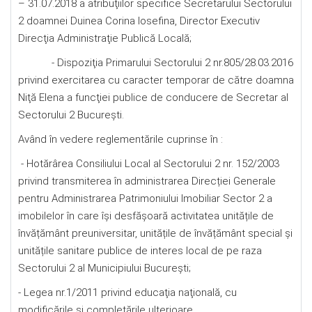
– 31.07.2018 a atribuţiilor specifice Secretarului Sectorului
2 doamnei Duinea Corina Iosefina, Director Executiv
Direcţia Administraţie Publică Locală;
- Dispoziţia Primarului Sectorului 2 nr.805/28.03.2016
privind exercitarea cu caracter temporar de către doamna
Niţă Elena a funcţiei publice de conducere de Secretar al
Sectorului 2 Bucureşti.
Având în vedere reglementările cuprinse în :
- Hotărârea Consiliului Local al Sectorului 2 nr. 152/2003
privind transmiterea în administrarea Direcției Generale
pentru Administrarea Patrimoniului Imobiliar Sector 2 a
imobilelor în care își desfășoară activitatea unitățile de
învățământ preuniversitar, unitățile de învățământ special și
unitățile sanitare publice de interes local de pe raza
Sectorului 2 al Municipiului București;
- Legea nr.1/2011 privind educaţia naţională, cu
modificările şi completările ulterioare.