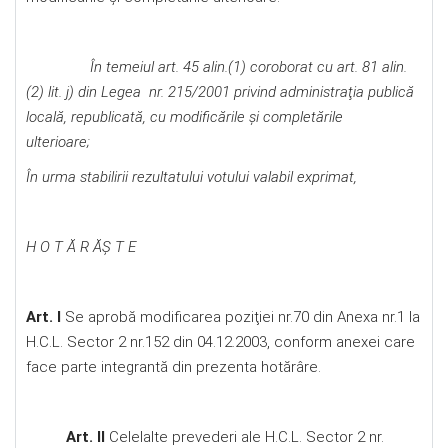
În temeiul art. 45 alin.(1) coroborat cu art. 81 alin.
(2) lit. j) din Legea nr. 215/2001 privind administraţia publică
locală, republicată, cu modificările şi completările
ulterioare;
În urma stabilirii rezultatului votului valabil exprimat,
H O T Ă R ĂŞ T E
Art. I
Se aprobӑ modificarea poziţiei nr.70 din Anexa nr.1 la
H.C.L. Sector 2 nr.152 din 04.12.2003, conform anexei care
face parte integrantӑ din prezenta hotӑrâre.
Art. II
Celelalte prevederi ale H.C.L. Sector 2 nr.