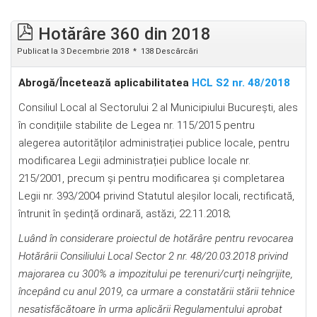
Hotărâre 360 din 2018
Publicat la 3 Decembrie 2018
138 Descărcări
Abrog
ă
/Încetează aplicabilitatea
HCL S2 nr. 48/2018
Consiliul Local al Sectorului 2 al Municipiului București, ales
în condițiile stabilite de Legea nr. 115/2015 pentru
alegerea autorităților administrației publice locale, pentru
modificarea Legii administrației publice locale nr.
215/2001, precum şi pentru modificarea şi completarea
Legii nr. 393/2004 privind Statutul aleșilor locali, rectificată,
întrunit în ședință ordinară, astăzi, 22.11.2018;
Luând în considerare proiectul de hotărâre pentru revocarea
Hotărârii Consiliului Local Sector 2 nr. 48/20.03.2018 privind
majorarea cu 300% a impozitului pe terenuri/curţi neîngrijite,
începând cu anul 2019, ca urmare a constatării stării tehnice
nesatisfăcătoare în urma aplicării Regulamentului aprobat