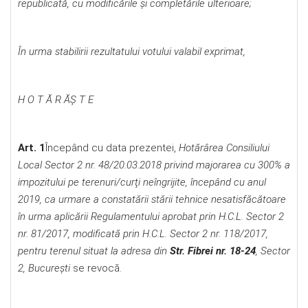
republicată, cu modificările şi completările ulterioare;
În urma stabilirii rezultatului votului valabil exprimat,
H O T Ă R ĂŞ T E
Art. 1
Începând cu data prezentei,
Hotărârea Consiliului
Local Sector 2 nr. 48/20.03.2018 privind majorarea cu 300% a
impozitului pe terenuri/curţi neîngrijite, începând cu anul
2019, ca urmare a constatării stării tehnice nesatisfăcătoare
în urma aplicării Regulamentului aprobat prin H.C.L. Sector 2
nr. 81/2017, modificată prin H.C.L. Sector 2 nr. 118/2017,
pentru terenul situat la adresa din
Str. Fibrei nr. 18-24
, Sector
2, Bucureşti
se revocă.