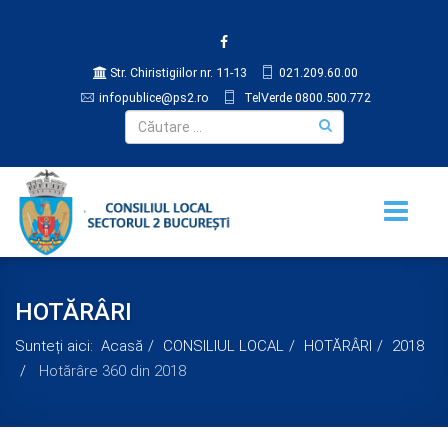
Str. Chiristigiilor nr. 11-13
021.209.60.00
infopublice@ps2.ro
TelVerde 0800.500.772
HOTĂRÂRI
Sunteți aici:
Acasă
CONSILIUL LOCAL
HOTĂRÂRI
2018
Hotărâre 360 din 2018